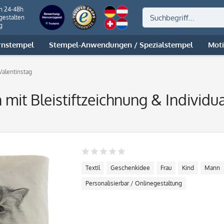
on 24-48h
gestalten
g
rnstempel
Stempel-Anwendungen / Spezialstempel
Mot
alentinstag
 mit Bleistiftzeichnung & Individu
Textil
Geschenkidee
Frau
Kind
Mann
Personalisierbar / Onlinegestaltung