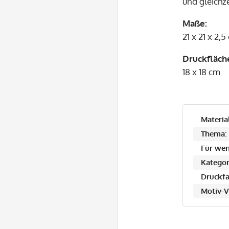
und gleichz
Maße:
21 x 21 x 2,5
Druckfläch
18 x 18 cm
Material
Thema:
Für wen
Kategor
Druckfa
Motiv-V