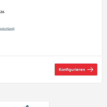
026
eutschland)
Konfigurieren