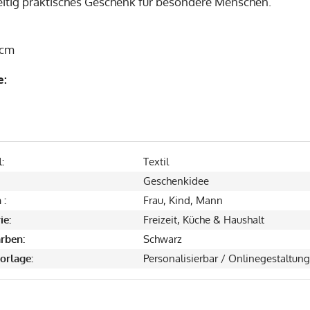
eitig praktisches Geschenk für besondere Menschen.
 cm
e:
:
Textil
Geschenkidee
 :
Frau, Kind, Mann
ie:
Freizeit, Küche & Haushalt
rben:
Schwarz
orlage:
Personalisierbar / Onlinegestaltung