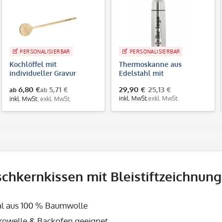
PERSONALISIERBAR
PERSONALISIERBAR
Kochlöffel mit
Thermoskanne aus
individueller Gravur
Edelstahl mit
individueller Gravur
6,80 €
5,71 €
29,90 €
25,13 €
ab
ab
inkl. MwSt.
exkl. MwSt.
inkl. MwSt.
exkl. MwSt.
schkernkissen mit Bleistiftzeichnung
al aus 100 % Baumwolle
krowelle & Backofen geeignet