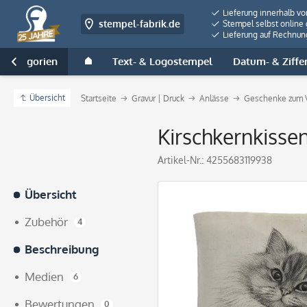
Lieferung innerhalb v
stempel-fabrik.de
Stempel selbst online 
Lieferung auf Rechnun
e Kategorien
Text- & Logostempel
Datum- & Ziffe

Übersicht
Startseite
Gravur | Druck
Anlässe
Geschenke zum V
Kirschkernkissen
Artikel-Nr.:
4255683119938
Übersicht
Zubehör
4
Beschreibung
Medien
6
Bewertungen
0