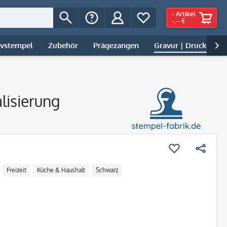
-
Artikel
-,-- €
ivstempel
Zubehör
Prägezangen
Gravur | Druck

alisierung
Freizeit
Küche & Haushalt
Schwarz