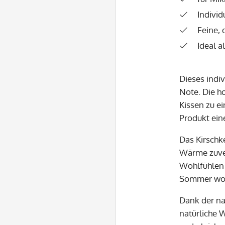
Individ
Feine, 
Ideal a
Dieses indi
Note. Die h
Kissen zu e
Produkt eine
Das Kirschk
Wärme zuver
Wohlfühlen 
Sommer wohl
Dank der na
natürliche 