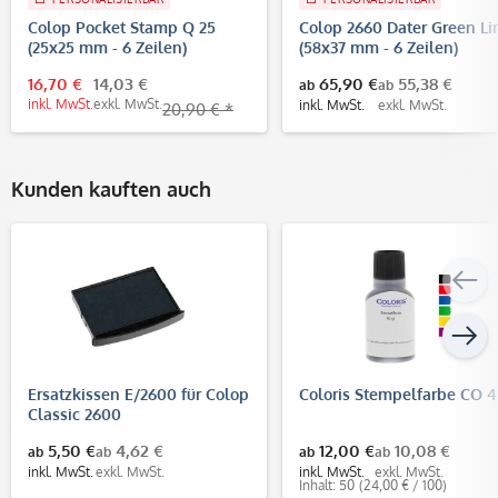
Colop Pocket Stamp Q 25
Colop 2660 Dater Green Li
(25x25 mm - 6 Zeilen)
(58x37 mm - 6 Zeilen)
16,70 €
14,03 €
65,90 €
55,38 €
ab
ab
inkl. MwSt.
exkl. MwSt.
inkl. MwSt.
exkl. MwSt.
20,90 € *
Kunden kauften auch
Ersatzkissen E/2600 für Colop
Coloris Stempelfarbe CO 4
Classic 2600
5,50 €
4,62 €
12,00 €
10,08 €
ab
ab
ab
ab
inkl. MwSt.
exkl. MwSt.
inkl. MwSt.
exkl. MwSt.
Inhalt: 50
(24,00 € / 100)