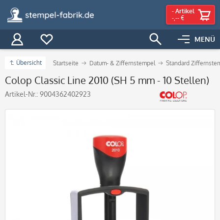
-
Artikel
-,-- €
MENÜ
Übersicht
Startseite
Datum- & Ziffernstempel
Standard Ziffernste
Colop Classic Line 2010 (SH 5 mm - 10 Stellen)
Artikel-Nr.:
9004362402923