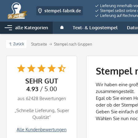
Lieferung innerhalb v
stempel-fabrik.de
Stempel selbst online 
Lieferung auf Rechnun
alle Kategorien
Text- & Logostempel
Datu
Zurück
Startseite
Stempel nach Gruppen
Stempel 
SEHR GUT
Wir haben eine gro
4.93
/ 5.00
zusammengestellt.
Egal ob Sie einen H
aus 62428 Bewertungen
oder ob der Stempel
„Schnelle Lieferung, Super
Geben Sie einfach 
Qualität“
Wählen Sie nun noc
Alle Kundenbewertungen