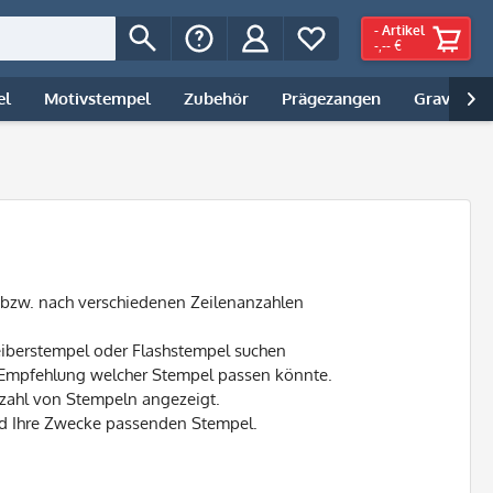
-
Artikel
-,-- €
el
Motivstempel
Zubehör
Prägezangen
Gravur | 

bzw. nach verschiedenen Zeilenanzahlen
reiberstempel oder Flashstempel suchen
ne Empfehlung welcher Stempel passen könnte.
zahl von Stempeln angezeigt.
nd Ihre Zwecke passenden Stempel.