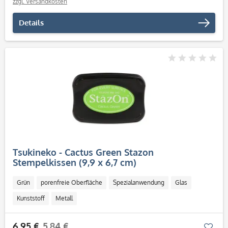
zzgl. Versandkosten
Details
Tsukineko - Cactus Green Stazon
Stempelkissen (9,9 x 6,7 cm)
Grün
porenfreie Oberfläche
Spezialanwendung
Glas
Kunststoff
Metall
6,95 €
5,84 €
Mer