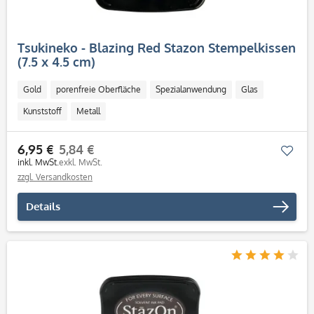
Tsukineko - Blazing Red Stazon Stempelkissen
(7.5 x 4.5 cm)
Gold
porenfreie Oberfläche
Spezialanwendung
Glas
Kunststoff
Metall
6,95 €
5,84 €
Mer
inkl. MwSt.
exkl. MwSt.
zzgl. Versandkosten
Details