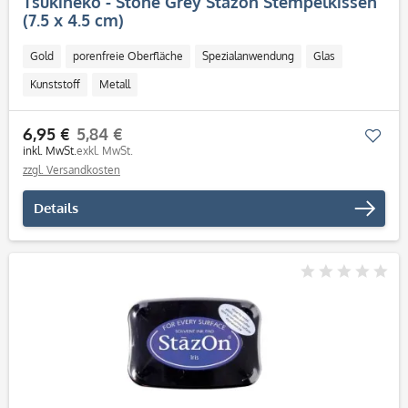
Tsukineko - Stone Grey Stazon Stempelkissen
(7.5 x 4.5 cm)
Gold
porenfreie Oberfläche
Spezialanwendung
Glas
Kunststoff
Metall
6,95 €
5,84 €
Mer
inkl. MwSt.
exkl. MwSt.
zzgl. Versandkosten
Details