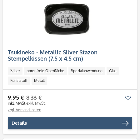
Tsukineko - Metallic Silver Stazon
Stempelkissen (7.5 x 4.5 cm)
Silber
porenfreie Oberfläche
Spezialanwendung
Glas
Kunststoff
Metall
9,95 €
8,36 €
Mer
inkl. MwSt.
exkl. MwSt.
zzgl. Versandkosten
Details