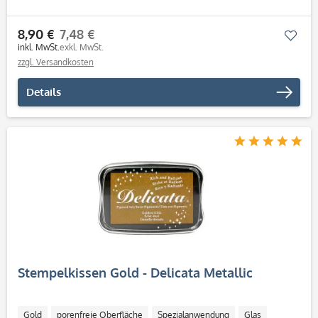
8,90 €
7,48 €
Mer
inkl. MwSt.
exkl. MwSt.
zzgl. Versandkosten
Details
Stempelkissen Gold - Delicata Metallic
Gold
porenfreie Oberfläche
Spezialanwendung
Glas