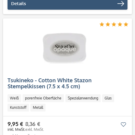
Details
Tsukineko - Cotton White Stazon
Stempelkissen (7.5 x 4.5 cm)
Weiß
porenfreie Oberfläche
Spezialanwendung
Glas
Kunststoff
Metall
9,95 €
8,36 €
Mer
inkl. MwSt.
exkl. MwSt.