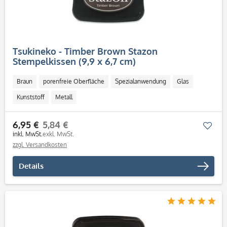
Tsukineko - Timber Brown Stazon
Stempelkissen (9,9 x 6,7 cm)
Braun
porenfreie Oberfläche
Spezialanwendung
Glas
Kunststoff
Metall
6,95 €
5,84 €
Mer
inkl. MwSt.
exkl. MwSt.
zzgl. Versandkosten
Details