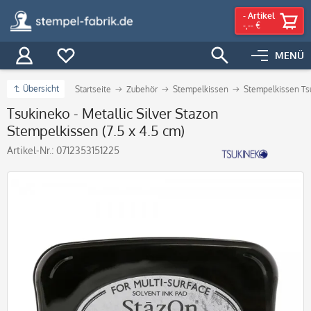
-
Artikel
-,-- €
MENÜ
Übersicht
Startseite
Zubehör
Stempelkissen
Stempelkissen Ts
Tsukineko - Metallic Silver Stazon
Stempelkissen (7.5 x 4.5 cm)
Artikel-Nr.:
0712353151225