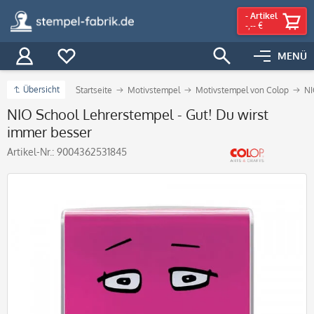
-
Artikel
-,-- €
MENÜ
Übersicht
Startseite
Motivstempel
Motivstempel von Colop
NI
NIO School Lehrerstempel - Gut! Du wirst
immer besser
Artikel-Nr.:
9004362531845