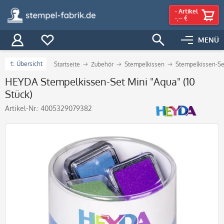
-
Artikel
-,-- €
MENÜ
Übersicht
Startseite
Zubehör
Stempelkissen
Stempelkissen-Se
HEYDA Stempelkissen-Set Mini "Aqua" (10
Stück)
Artikel-Nr.:
4005329079382