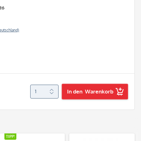
26
eutschland)
In den
Warenkorb
TIPP!