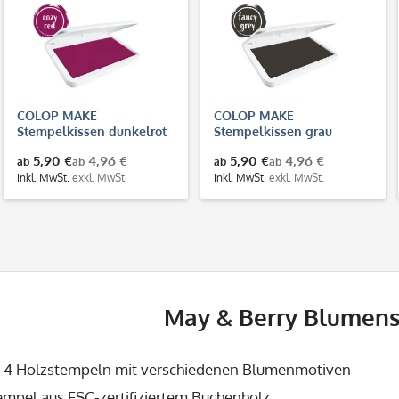
COLOP MAKE
COLOP MAKE
Stempelkissen dunkelrot
Stempelkissen grau
(cozy red)
(fancy grey)
5,90 €
4,96 €
5,90 €
4,96 €
ab
ab
ab
ab
inkl. MwSt.
exkl. MwSt.
inkl. MwSt.
exkl. MwSt.
May & Berry Blumens
s 4 Holzstempeln mit verschiedenen Blumenmotiven
empel
aus FSC-zertifiziertem Buchenholz