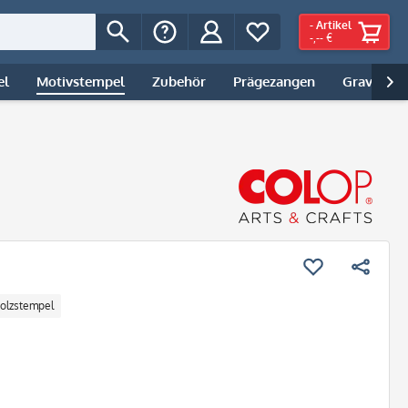
-
Artikel
-,-- €
el
Motivstempel
Zubehör
Prägezangen
Gravur | 

olzstempel