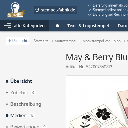
Lieferung innerhalb v
stempel-fabrik.de
Stempel selbst online 
Lieferung auf Rechnun
alle Kategorien
Text- & Logostempel
Datu
Übersicht
Startseite
Motivstempel
Motivstempel von Colop
May & Berry Bl
Artikel-Nr.:
5420078611819
Übersicht
Zubehör
6
Beschreibung
Medien
13
Bewertungen
0