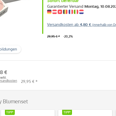
Sofort lieferbar
Garantierter Versand
Montag, 10.08.20
Versandkosten ab
4,80 €
(innerhalb von D
29,95 € *
-20,2%
bildungen
8 €
MwSt.
ersandkosten
29,95 € *
ry Blumenset
TIPP!
TIPP!