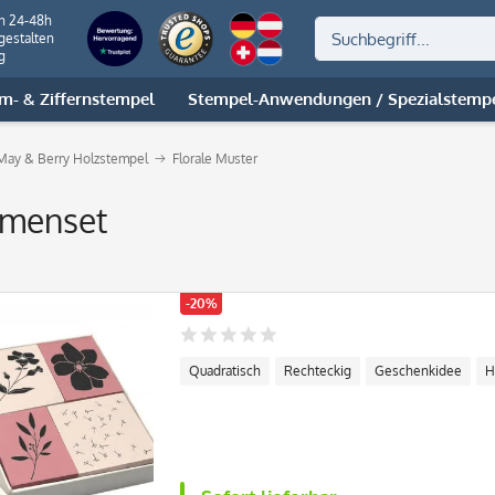
on 24-48h
gestalten
g
m- & Ziffernstempel
Stempel-Anwendungen / Spezialstemp
May & Berry Holzstempel
Florale Muster
umenset
-20%
Quadratisch
Rechteckig
Geschenkidee
H