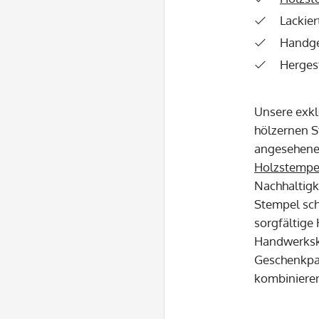
Lackier
Handge
Hergest
Unsere exklu
hölzernen S
angesehenen
Holzstempe
Nachhaltigke
Stempel sch
sorgfältige 
Handwerksku
Geschenkpap
kombinieren 