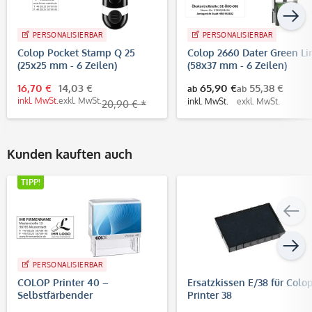
PERSONALISIERBAR
PERSONALISIERBAR
Colop Pocket Stamp Q 25
Colop 2660 Dater Green Li
(25x25 mm - 6 Zeilen)
(58x37 mm - 6 Zeilen)
16,70 €
14,03 €
65,90 €
55,38 €
ab
ab
inkl. MwSt.
exkl. MwSt.
inkl. MwSt.
exkl. MwSt.
20,90 € *
Kunden kauften auch
TIPP!
PERSONALISIERBAR
COLOP Printer 40 –
Ersatzkissen E/38 für Colo
Selbstfärbender
Printer 38
Firmenstempel 59x23 mm,