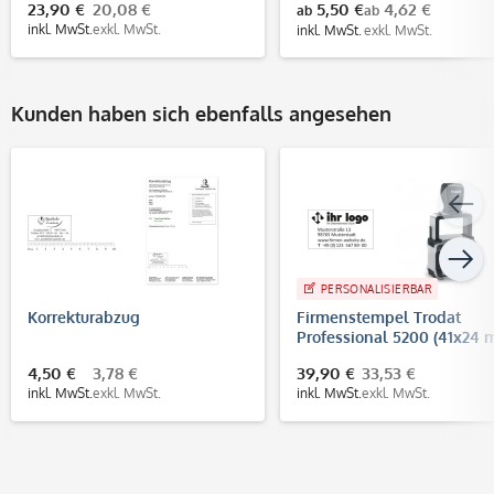
23,90 €
20,08 €
5,50 €
4,62 €
ab
ab
bis 6 Zeilen
inkl. MwSt.
exkl. MwSt.
inkl. MwSt.
exkl. MwSt.
Kunden haben sich ebenfalls angesehen
PERSONALISIERBAR
Korrekturabzug
Firmenstempel Trodat
Professional 5200 (41x24
- 5 Zeilen)
4,50 €
3,78 €
39,90 €
33,53 €
inkl. MwSt.
exkl. MwSt.
inkl. MwSt.
exkl. MwSt.