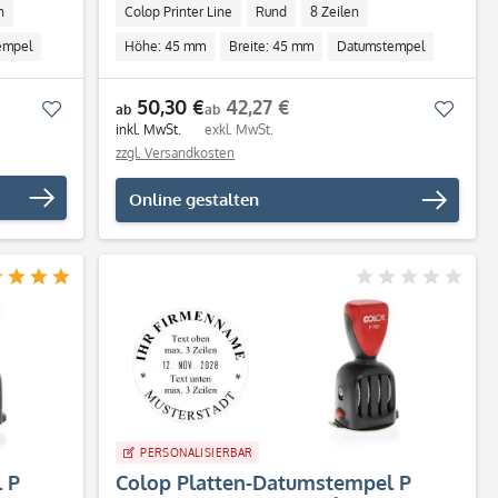
n
Colop Printer Line
Rund
8 Zeilen
empel
Höhe: 45 mm
Breite: 45 mm
Datumstempel
Individuell
50,30 €
42,27 €
Merken
Merk
ab
ab
inkl. MwSt.
exkl. MwSt.
zzgl. Versandkosten
Online gestalten
PERSONALISIERBAR
 P
Colop Platten-Datumstempel P