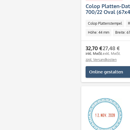
Colop Platten-Da
700/22 Oval (67x4
Colop Plattenstempel
R
Höhe: 44 mm
Breite: 
32,70 €
27,48 €
inkl. MwSt.
exkl. MwSt.
zzgl. Versandkosten
Online gestalten