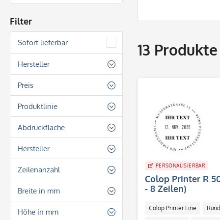
Filter
Sofort lieferbar
13
Produkte
Hersteller
Colop
Preis
Produktlinie
von
32,40 €
bis
96,20 €
Colop Classic Line
Abdruckfläche
Colop Expert Line
Rechteckig
Hersteller
Colop Plattenstempel
Rund
PERSONALISIERBAR
Colop
Zeilenanzahl
Colop Printer Line
Colop Printer R 
- 8 Zeilen)
2 Zeilen
Breite in mm
4 Zeilen
Colop Printer Line
Run
24
Höhe in mm
5 Zeilen