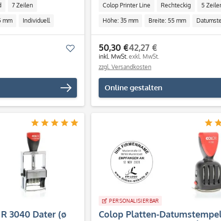
d
7 Zeilen
Colop Printer Line
Rechteckig
5 Zeile
45 mm
Individuell
Höhe: 35 mm
Breite: 55 mm
Datumst
50,30 €
42,27 €
Merken
inkl. MwSt.
exkl. MwSt.
zzgl. Versandkosten
Online gestalten
PERSONALISIERBAR
 R 3040 Dater (ø
Colop Platten-Datumstempel