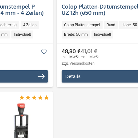
tumstempel P
Colop Platten-Datumstempel
4 mm - 4 Zeilen)
UZ 12h (ø50 mm)
echteckig
4 Zeilen
Colop Plattenstempel
Rund
Höhe: 50
67 mm
Individuell
Breite: 50 mm
Individuell
48,80 €
41,01 €
Merken
inkl. MwSt.
exkl. MwSt.
zzgl. Versandkosten
Details