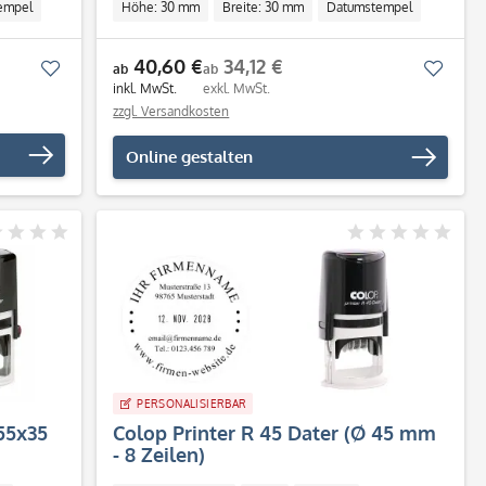
empel
Höhe: 30 mm
Breite: 30 mm
Datumstempel
Individuell
40,60 €
34,12 €
Merken
Merk
ab
ab
inkl. MwSt.
exkl. MwSt.
zzgl. Versandkosten
Online gestalten
PERSONALISIERBAR
(55x35
Colop Printer R 45 Dater (Ø 45 mm
- 8 Zeilen)