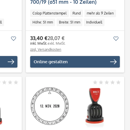
700/19 (ø51 mm - 10 Zeilen)
Colop Plattenstempel
Rund
mehr als 9 Zeilen
ll
Höhe: 51 mm
Breite: 51 mm
Individuell
33,40 €
28,07 €
Merken
Merk
inkl. MwSt.
exkl. MwSt.
zzgl. Versandkosten
Online gestalten