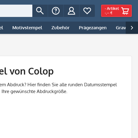
-
Artikel
-,-- €
el
Motivstempel
Zubehör
Prägezangen
Gravur | 

l von Colop
em Abdruck? Hier finden Sie alle runden Datumsstempel
n Ihre gewünschte Abdruckgröße.