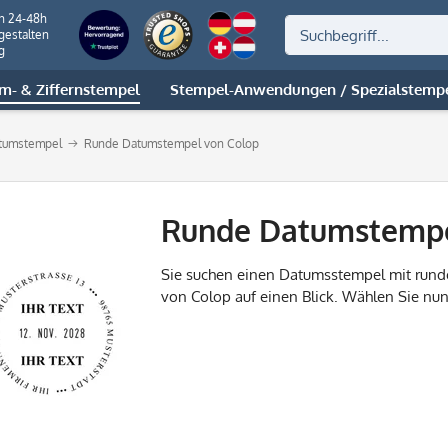
on 24-48h
gestalten
g
m- & Ziffernstempel
Stempel-Anwendungen / Spezialstemp
atumstempel
Runde Datumstempel von Colop
Runde Datumstempe
Sie suchen einen Datumsstempel mit rund
von Colop auf einen Blick. Wählen Sie nu