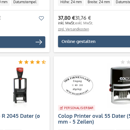
50 mm
Datumstempel
Höhe: 24 mm
Breite: 24 mm
Datumst
Individuell
€
37,80 €
31,76 €
Merken
inkl. MwSt.
exkl. MwSt.
zzgl. Versandkosten
Online gestalten
PERSONALISIERBAR
e R 2045 Dater (ø
Colop Printer oval 55 Dater 
mm - 5 Zeilen)