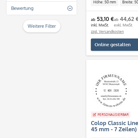
Höhe: 50 mm
Breite: 
30
24
Bewertung
7 Zeilen
Individuell
40
30
53,10 €
44,62 
8 Zeilen
& mehr
ab
ab
44
inkl. MwSt.
exkl. MwSt.
35
Weitere Filter
mehr als 9 Zeilen
& mehr
45
zzgl. Versandkosten
40
& mehr
50
Online gestalten
44
51
& mehr
45
55
50
67
51
PERSONALISIERBAR
Colop Classic Lin
45 mm - 7 Zeilen)