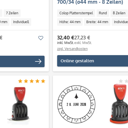
700/34 (ø44 mm - 8 Zeilen)
7 Zeilen
Colop Plattenstempel
Rund
8 Zeilen
40 mm
Individuell
Höhe: 44 mm
Breite: 44 mm
Individue
€
32,40 €
27,23 €
Merken
inkl. MwSt.
exkl. MwSt.
zzgl. Versandkosten
Online gestalten