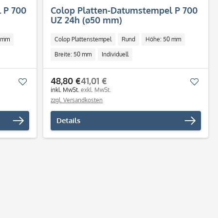
 P 700
Colop Platten-Datumstempel P 700
UZ 24h (ø50 mm)
 mm
Colop Plattenstempel
Rund
Höhe: 50 mm
Breite: 50 mm
Individuell
48,80 €
41,01 €
Merken
Merk
inkl. MwSt.
exkl. MwSt.
zzgl. Versandkosten
Details