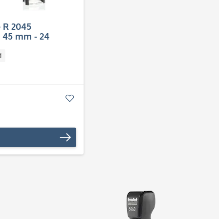
e R 2045
ø 45 mm - 24
d
Merken