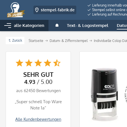
Lieferung innerhalb v
stempel-fabrik.de
Stempel selbst online 
Lieferung auf Rechnun
alle Kategorien
Text- & Logostempel
Datu
Zurück
Startseite
Datum- & Ziffernstempel
Individuelle Colop D
SEHR GUT
4.93
/ 5.00
aus 62450 Bewertungen
„Super schnell Top Ware
Note 1a“
Alle Kundenbewertungen