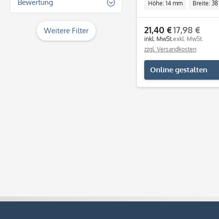
Bewertung
Höhe: 14 mm
Breite: 3
40
40
& mehr
21,40 €
17,98 €
47
Weitere Filter
& mehr
inkl. MwSt.
exkl. MwSt.
zzgl. Versandkosten
& mehr
Online gestalten
& mehr