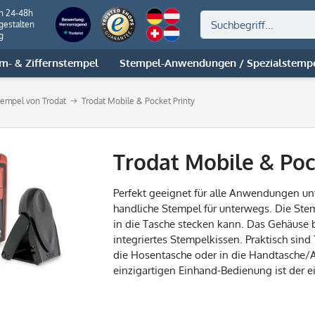
on 24-48h
gestalten
g
m- & Ziffernstempel
Stempel-Anwendungen / Spezialstemp
stempel von Trodat
Trodat Mobile & Pocket Printy
Trodat Mobile & Po
Perfekt geeignet für alle Anwendungen un
handliche Stempel für unterwegs. Die Ste
in die Tasche stecken kann. Das Gehäuse b
integriertes Stempelkissen. Praktisch sin
die Hosentasche oder in die Handtasche/
einzigartigen Einhand-Bedienung ist der ei