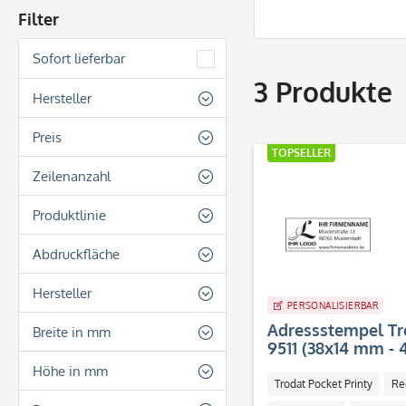
Filter
Sofort lieferbar
3
Produkte
Hersteller
Trodat
Preis
TOPSELLER
Zeilenanzahl
von
21,40 €
bis
35,20 €
4 Zeilen
Produktlinie
5 Zeilen
Taschenstempel
Abdruckfläche
8 Zeilen
Trodat Mobile Printy
Quadratisch
Hersteller
Trodat Pocket Printy
PERSONALISIERBAR
Rechteckig
Trodat
Adressstempel Tr
Breite in mm
Rund
9511 (38x14 mm - 4
18
Höhe in mm
Trodat Pocket Printy
Re
38
14