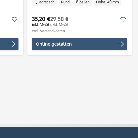
Quadratisch
Rund
8 Zeilen
Höhe: 40 mm
Breite: 40 mm
Adressstempel
Individuell
35,20 €
29,58 €
Merken
Merk
inkl. MwSt.
exkl. MwSt.
zzgl. Versandkosten
Online gestalten