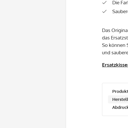
Die Far
Sauber
Das Origina
das Ersatzs
So können S
und saubere
Ersatzkisse
Produkt
Herstell
Abdruck