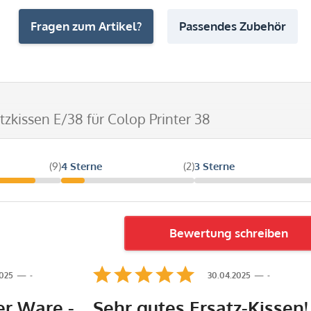
Fragen zum Artikel?
Passendes Zubehör
atzkissen E/38 für Colop Printer 38
(9)
4 Sterne
(2)
3 Sterne
Bewertung schreiben
2025
-
30.04.2025
-
er Ware -
Sehr gutes Ersatz-Kissen!