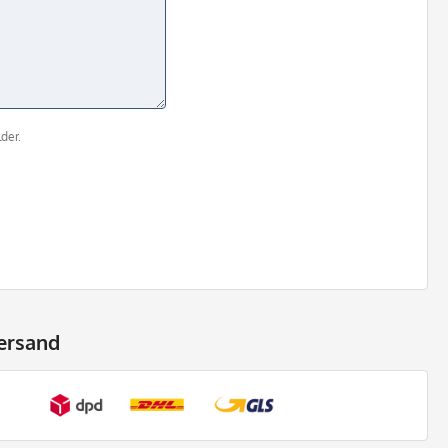
der.
ersand