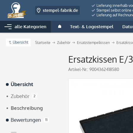
Lieferung innerhalb v
stempel-fabrik.de
Stempel selbst online 
Lieferung auf Rechnun
alle Kategorien
Text- & Logostempel
Datu
Übersicht
Startseite
Zubehör
Ersatzstempelkissen
Ersatzkiss
Ersatzkissen E/3
Artikel-Nr.:
9004362418580
Übersicht
Zubehör
2
Beschreibung
Bewertungen
11
—