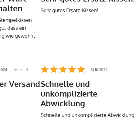
halten
Sehr gutes Ersatz-Kissen!
 Stempelkissen
gut dass ein
rung wie gewohnt
.2024
Meike H.
31.10.2024
-
ler Versand
Schnelle und
unkomplizierte
d
Abwicklung.
Schnelle und unkomplizierte Abwicklung.