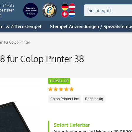
on 24-48h
gestalten
g
m- & Ziffernstempel
Stempel-Anwendungen / Spezialstemp
en für Colop Printer
8 für Colop Printer 38
TOPSELLER
Colop Printer Line
Rechteckig
Sofort lieferbar
Garantierter Versand
Montag, 10.08.20