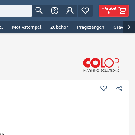
-
Artikel
-,-- €
el
Motivstempel
Zubehör
Prägezangen
Gravur | 

26