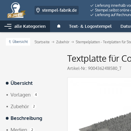
Lieferung innerhalb v
stempel-fabrik.de
Stempel selbst online 
Lieferung auf Rechnun
alle Kategorien
Text- & Logostempel
Datu
Übersicht
Startseite
Zubehör
Stempelplatten - Textplatten für S
Textplatte für C
Artikel-Nr.:
9004362418580_T
Übersicht
Vorlagen
4
Zubehör
2
Beschreibung
Medien
2