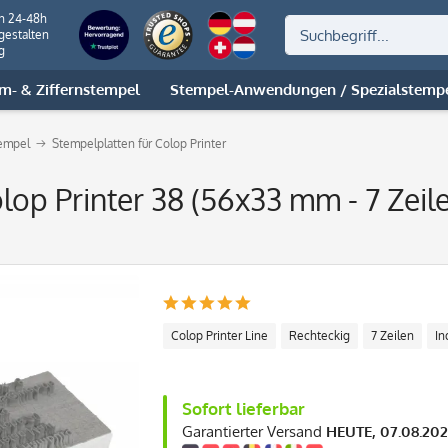
on 24-48h
gestalten
g
m- & Ziffernstempel
Stempel-Anwendungen / Spezialstemp
tempel
Stempelplatten für Colop Printer
olop Printer 38 (56x33 mm - 7 Zeil
Colop Printer Line
Rechteckig
7 Zeilen
In
Sofort lieferbar
Garantierter Versand
HEUTE, 07.08.20