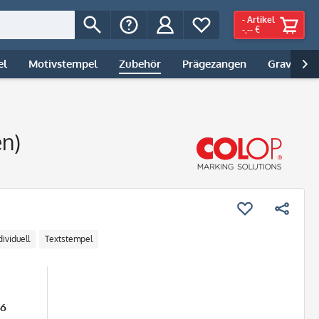
-
Artikel
-,-- €
el
Motivstempel
Zubehör
Prägezangen
Gravur | 

en)
dividuell
Textstempel
26