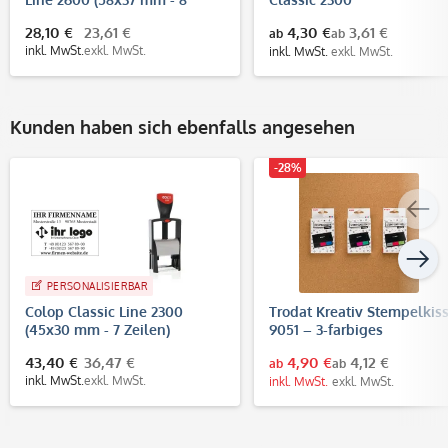
Zeilen)
28,10 €
23,61 €
4,30 €
3,61 €
ab
ab
inkl. MwSt.
exkl. MwSt.
inkl. MwSt.
exkl. MwSt.
Kunden haben sich ebenfalls angesehen
-28%
PERSONALISIERBAR
Colop Classic Line 2300
Trodat Kreativ Stempelkis
(45x30 mm - 7 Zeilen)
9051 – 3-farbiges
Stempelkissen (90 × 50 m
43,40 €
36,47 €
4,90 €
4,12 €
ab
ab
inkl. MwSt.
exkl. MwSt.
inkl. MwSt.
exkl. MwSt.