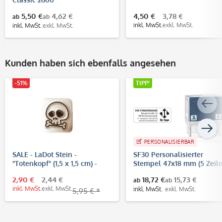
5,50 €
4,62 €
4,50 €
3,78 €
ab
ab
inkl. MwSt.
exkl. MwSt.
inkl. MwSt.
exkl. MwSt.
Kunden haben sich ebenfalls angesehen
-51%
TIPP!
PERSONALISIERBAR
SALE - LaDot Stein -
SF30 Personalisierter
"Totenkopf" (1,5 x 1,5 cm) -
Stempel 47x18 mm (5 Zeile
Temporärer Tattoo Stempel
2,90 €
2,44 €
18,72 €
15,73 €
ab
ab
inkl. MwSt.
exkl. MwSt.
inkl. MwSt.
exkl. MwSt.
5,95 € *