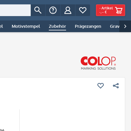
-
Artikel
-,-- €
el
Motivstempel
Zubehör
Prägezangen
Gravur | 

26