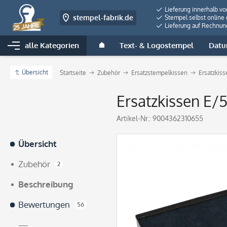
Lieferung innerhalb v
stempel-fabrik.de
Stempel selbst online 
Lieferung auf Rechnun
alle Kategorien
Text- & Logostempel
Datu
Übersicht
Startseite
Zubehör
Ersatzstempelkissen
Ersatzkiss
Ersatzkissen E/5
Artikel-Nr.:
9004362310655
Übersicht
Zubehör
2
Beschreibung
Bewertungen
56
—