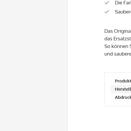
Die Far
Sauber
Das Origina
das Ersatzs
So können S
und saubere
Produkt
Herstell
Abdruck