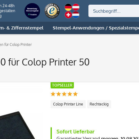
on 24-48h
gestalten
g
m- & Ziffernstempel
Stempel-Anwendungen / Spezialstemp
en für Colop Printer
0 für Colop Printer 50
TOPSELLER
Colop Printer Line
Rechteckig
Sofort lieferbar
Garantierter Versand
morgen, 10.08.20