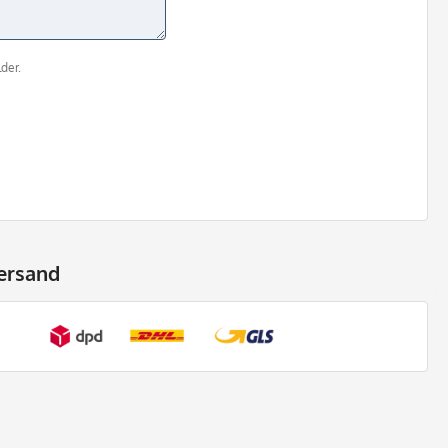
der.
ersand