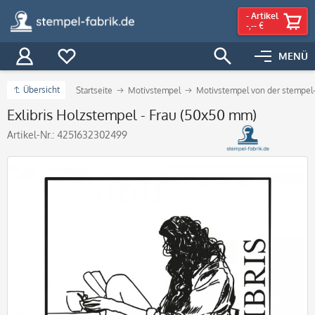
-
Artikel
-,-- €
MENÜ
Übersicht
Startseite
Motivstempel
Motivstempel von der stempel-
Exlibris Holzstempel - Frau (50x50 mm)
Artikel-Nr.:
4251632302499