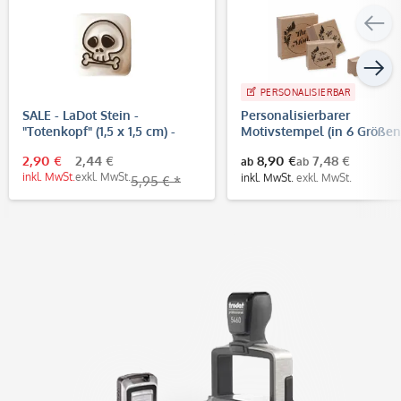
PERSONALISIERBAR
SALE - LaDot Stein -
Personalisierbarer
"Totenkopf" (1,5 x 1,5 cm) -
Motivstempel (in 6 Größen
Temporärer Tattoo Stempel
2,90 €
2,44 €
8,90 €
7,48 €
ab
ab
inkl. MwSt.
exkl. MwSt.
inkl. MwSt.
exkl. MwSt.
5,95 € *