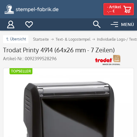
-
Artikel
-,-- €
MENÜ
Übersicht
Startseite
Text- & Logostempel
Individuelle Logo-/ Tex
Trodat Printy 4914 (64x26 mm - 7 Zeilen)
Artikel-Nr.:
0092399528296
TOPSELLER