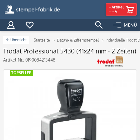
-
Artikel
-,-- €
MENÜ
Übersicht
Startseite
Datum- & Ziffernstempel
Individuelle Trodat
Trodat Professional 5430 (41x24 mm - 2 Zeilen)
Artikel-Nr.:
0190084213448
TOPSELLER