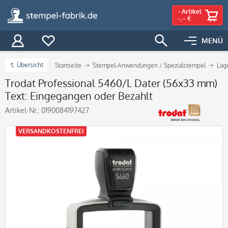
-
Artikel
-,-- €
MENÜ
Übersicht
Startseite
Stempel-Anwendungen / Spezialstempel
Lag
Trodat Professional 5460/L Dater (56x33 mm)
Text: Eingegangen oder Bezahlt
Artikel-Nr.:
0190084197427
VERSANDKOSTENFREI