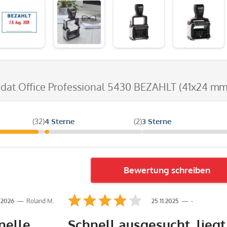
odat Office Professional 5430 BEZAHLT (41x24 mm
(32)
4 Sterne
(2)
3 Sterne
Bewertung schreiben
.2026
Roland M.
25.11.2025
-
nelle
Schnell ausgesucht, liegt