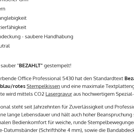
ern
anglebigkeit
ierfähigkeit
deckung - saubere Handhabung
utral
 sauber "
BEZAHLT"
gestempelt!
ärbende Office Professional 5430 hat den Standardtext
Bez
blau/rotes
Stempelkissen
und eine maximale Textplatten
tte wird mittels CO2
Lasergravur
aus hochwertigem Spezial-
onal steht seit Jahrzehnten für Zuverlässigkeit und Professi
eine lange Lebensdauer und hält auch hoher Beanspruchung 
malen Bedienkomfort für weiche, runde Stempelbewegungen.
e-Datumsbänder (Schrifthöhe 4 mm), sowie die Bandabdec