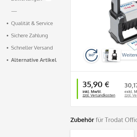
—
Qualität & Service
Sichere Zahlung
Schneller Versand
Weiter
360°
Alternative Artikel
35,90 €
30,1
inkl. MwSt.
exkl. 
zzgl. Versandkosten
zzgl. V
Zubehör
für Trodat Off