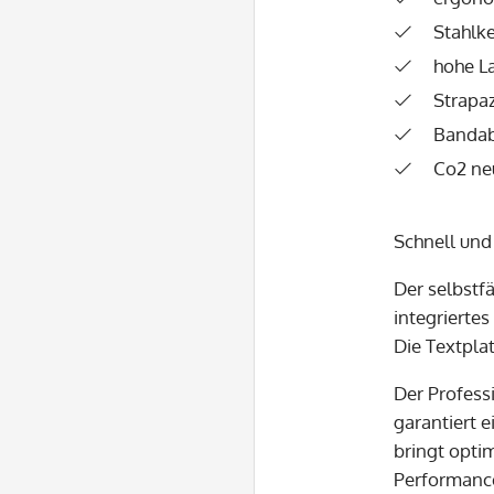
Stahlk
hohe L
Strapaz
Bandab
Co2 ne
Schnell und
Der selbstf
integriertes
Die Textpla
Der Professi
garantiert 
bringt opti
Performanc