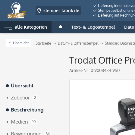
Lieferung innerhalb v
stempel-fabrik.de
Stempel selbst online 
Lieferung auf Rechnun
alle Kategorien
Text- & Logostempel
Datu
Übersicht
Startseite
Datum- & Ziffernstempel
Standard Datumst
Trodat Office P
Artikel-Nr.:
0190084341950
Übersicht
Zubehör
2
Beschreibung
Medien
10
Bewertungen
34