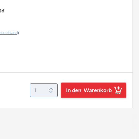
26
eutschland)
In den
Warenkorb