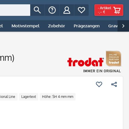
-
Artikel
-,-- €
el
Motivstempel
Zubehör
Prägezangen
Gravur | 

 mm)
ional Line
Lagertext
Höhe: SH 4 mm mm