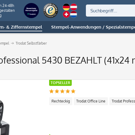
on 24-48h
gestalten
g
m- & Ziffernstempel
Stempel-Anwendungen / Spezialstemp
empel
Trodat Selbstfärber
rofessional 5430 BEZAHLT (41x24
TOPSELLER
Rechteckig
Trodat Office Line
Trodat Profess