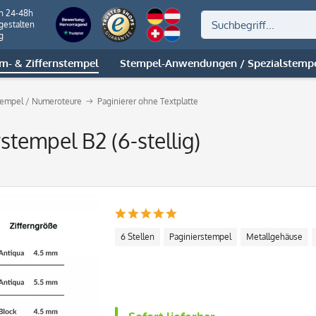
on 24-48h
gestalten
g
m- & Ziffernstempel
Stempel-Anwendungen / Spezialstemp
tempel / Numeroteure
Paginierer ohne Textplatte
tempel B2 (6-stellig)
6 Stellen
Paginierstempel
Metallgehäuse