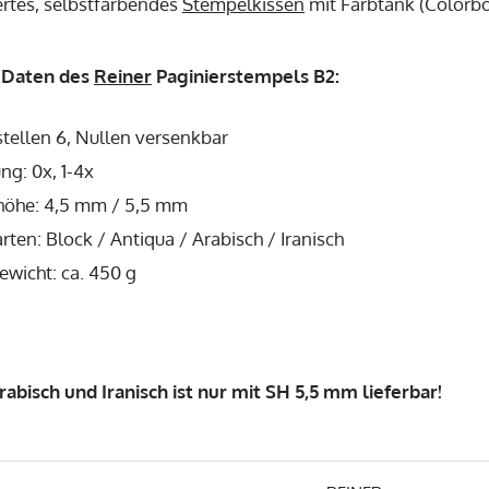
ertes, selbstfärbendes
Stempelkissen
mit Farbtank (Colorbo
 Daten des
Reiner
Paginierstempels B2:
stellen 6, Nullen versenkbar
ng: 0x, 1-4x
nhöhe: 4,5 mm / 5,5 mm
arten: Block / Antiqua / Arabisch / Iranisch
wicht: ca. 450 g
Arabisch und Iranisch ist nur mit SH 5,5 mm lieferbar!