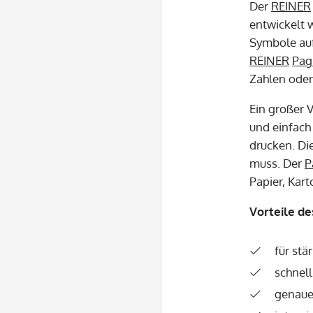
Der
REINER
entwickelt 
Symbole auf
REINER
Pag
Zahlen ode
Ein großer 
und einfach
drucken. Di
muss. Der
P
Papier, Kar
Vorteile d
für st
schnell
genaue