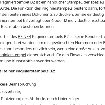
Paginierstempel
B2 ist ein handlicher Stempel, der spez
wurde. Die Funktion des Paginierstempels besteht darin, fo
 den Seiten eines Dokuments zu drucken, um sie eindeutig z
inierstempel
B2 verfügt über 6 oder 12 individuell einstell
r Buchstaben bestehen können.
Vorteil des
REINER
Paginierstempels B2 ist seine Benutzerfr
 eingerichtet werden, um die gewünschten Nummern oder 
es kann besonders nützlich sein, wenn eine große Anzahl
aginierstempel
eignet sich auch für den Einsatz in versch
ton und Kunststoff verwendet werden.
es
Reiner
Paginierstempels B2:
ärkere Beanspruchung
, zuverlässig
 Platzierung des Abdrucks durch Linienzeiger