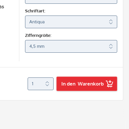
26
Schriftart:
Zifferngröße:
In den
Warenkorb