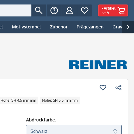
-
Artikel
-,-- €
el
Motivstempel
Zubehör
Prägezangen
Gravur | 

Höhe: SH 4,5 mm mm
Höhe: SH 5,5 mm mm
Abdruckfarbe: