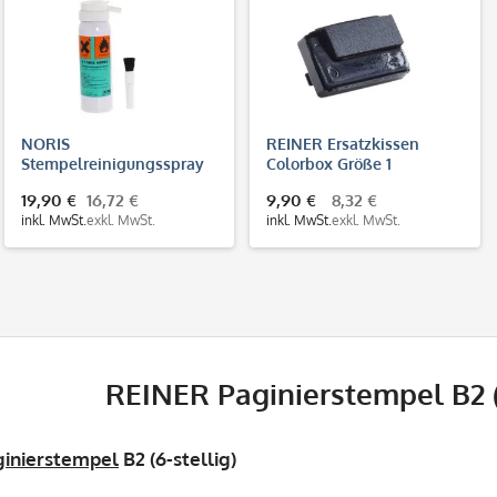
NORIS
REINER Ersatzkissen
Stempelreinigungsspray
Colorbox Größe 1
NOREX (100 ml)
19,90 €
16,72 €
9,90 €
8,32 €
inkl. MwSt.
exkl. MwSt.
inkl. MwSt.
exkl. MwSt.
REINER Paginierstempel B2 (
ginierstempel
B2 (6-stellig)