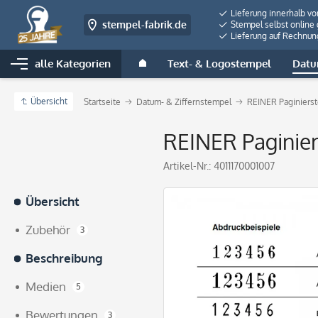
Lieferung innerhalb v
stempel-fabrik.de
Stempel selbst online 
Lieferung auf Rechnun
alle Kategorien
Text- & Logostempel
Datu
Übersicht
Startseite
Datum- & Ziffernstempel
REINER Paginiers
REINER Paginiers
Artikel-Nr.:
4011170001007
Übersicht
Zubehör
3
Beschreibung
Medien
5
Bewertungen
3