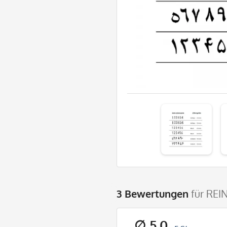
3 Bewertungen
für REI
∅ 5,0