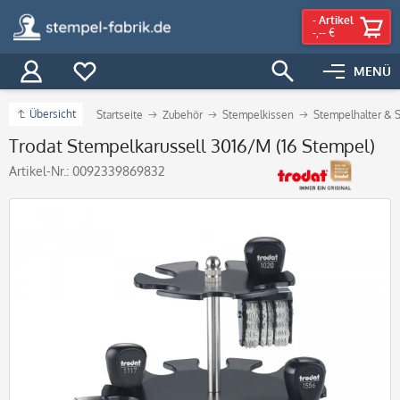
-
Artikel
-,-- €
MENÜ
Übersicht
Startseite
Zubehör
Stempelkissen
Stempelhalter & 
Trodat Stempelkarussell 3016/M (16 Stempel)
Artikel-Nr.:
0092339869832