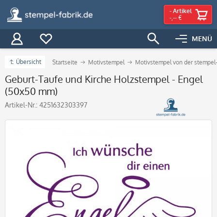
-
Artikel
-,-- €
MENÜ
Übersicht
Startseite
Motivstempel
Motivstempel von der stempel-
Geburt-Taufe und Kirche Holzstempel - Engel
(50x50 mm)
Artikel-Nr.:
4251632303397