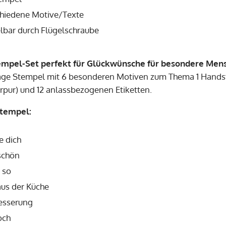
chiedene Motive/Texte
lbar durch Flügelschraube
empel-Set perfekt für Glückwünsche für besondere Men
age Stempel mit 6 besonderen Motiven zum Thema 1 Handst
rpur) und 12 anlassbezogenen Etiketten.
Stempel:
be dich
schön
 so
aus der Küche
esserung
och