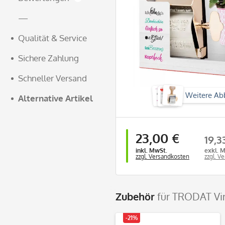
—
Qualität & Service
Sichere Zahlung
Schneller Versand
Weitere Ab
Alternative Artikel
23,00 €
19,3
inkl. MwSt.
exkl. 
zzgl. Versandkosten
zzgl. V
Zubehör
für TRODAT Vi
-21%