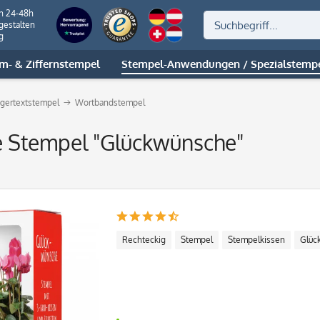
on 24-48h
gestalten
g
m- & Ziffernstempel
Stempel-Anwendungen / Spezialstemp
gertextstempel
Wortbandstempel
 Stempel "Glückwünsche"
Rechteckig
Stempel
Stempelkissen
Glüc