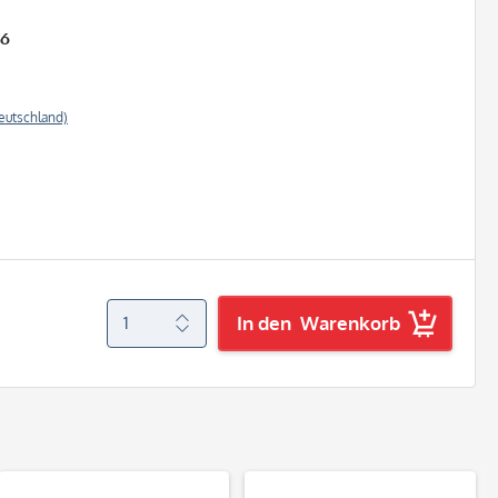
26
eutschland)
In den
Warenkorb