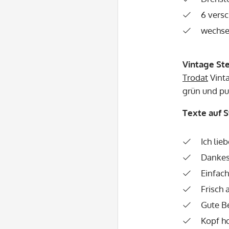
6 vers
wechse
Vintage St
Trodat
Vint
grün und pu
Texte auf 
Ich lie
Danke
Einfach
Frisch 
Gute B
Kopf h