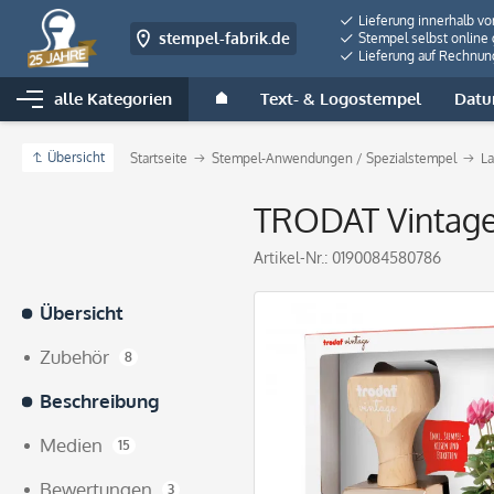
Lieferung innerhalb v
stempel-fabrik.de
Stempel selbst online 
Lieferung auf Rechnun
alle Kategorien
Text- & Logostempel
Datu
Übersicht
Startseite
Stempel-Anwendungen / Spezialstempel
La
TRODAT Vintage
Artikel-Nr.:
0190084580786
Übersicht
Zubehör
8
Beschreibung
Medien
15
Bewertungen
3