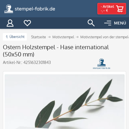
-
Artikel
-,-- €
MENÜ
Übersicht
Startseite
Motivstempel
Motivstempel von der stempel-
Ostern Holzstempel - Hase international
(50x50 mm)
Artikel-Nr.:
4251632301843