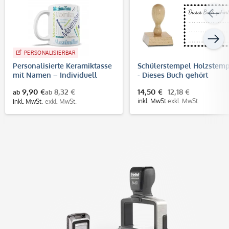
PERSONALISIERBAR
Personalisierte Keramiktasse
Schülerstempel Holzstem
mit Namen – Individuell
- Dieses Buch gehört
bedruckte Tasse als
(60x50mm)
9,90 €
8,32 €
14,50 €
12,18 €
ab
ab
Geschenkidee
inkl. MwSt.
exkl. MwSt.
inkl. MwSt.
exkl. MwSt.