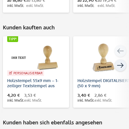
18,80 €
15,80 €
22,90 €
19,24 €
ab
ab
ab
ab
inkl. MwSt.
exkl. MwSt.
inkl. MwSt.
exkl. MwSt.
Kunden kauften auch
TIPP!
PERSONALISIERBAR
Holzstempel 55x9 mm – 1-
Holzstempel DIGITALISIER
zeiliger Textstempel aus
(50 x 9 mm)
Buchenholz
4,20 €
3,53 €
3,40 €
2,86 €
inkl. MwSt.
exkl. MwSt.
inkl. MwSt.
exkl. MwSt.
Kunden haben sich ebenfalls angesehen