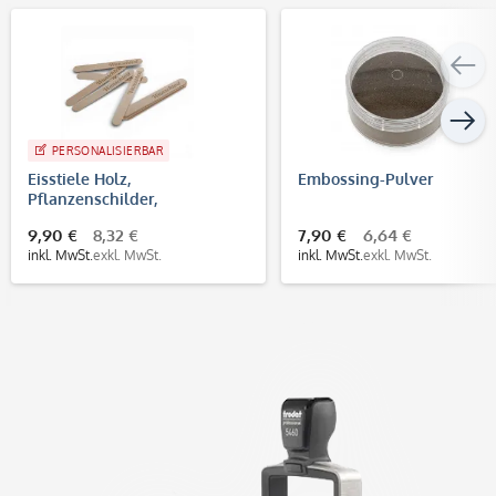
PERSONALISIERBAR
Eisstiele Holz,
Embossing-Pulver
Pflanzenschilder,
Bastelhölzchen mit
9,90 €
8,32 €
7,90 €
6,64 €
individueller Gravur (10 Stück)
inkl. MwSt.
exkl. MwSt.
inkl. MwSt.
exkl. MwSt.