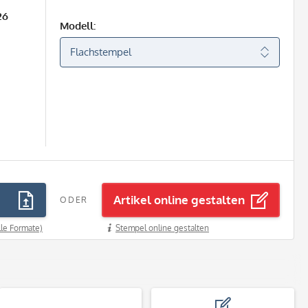
26
Modell:
Artikel online gestalten
ODER
lle Formate)
Stempel online gestalten