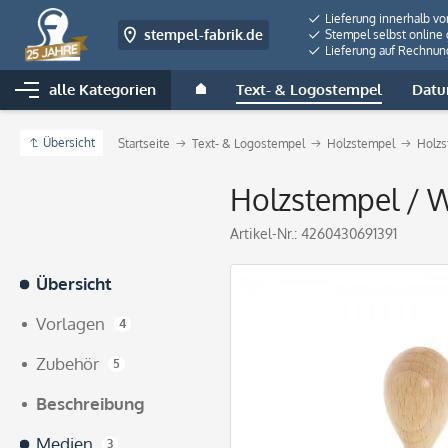
Lieferung innerhalb v
stempel-fabrik.de
Stempel selbst online 
Lieferung auf Rechnun
alle Kategorien
Text- & Logostempel
Datu
Übersicht
Startseite
Text- & Logostempel
Holzstempel
Holzs
Holzstempel / W
Artikel-Nr.:
4260430691391
Übersicht
Vorlagen
4
Zubehör
5
Beschreibung
Medien
3