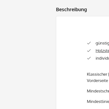
Beschreibung
günsti
Holzst
individ
Klassischer
Vorderseite
Mindestschr
Mindestlinie