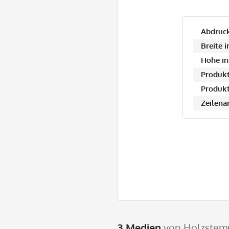
Abdruck
Breite 
Höhe in
Produkt
Produkt
Zeilena
3 Medien
von Holzstemp