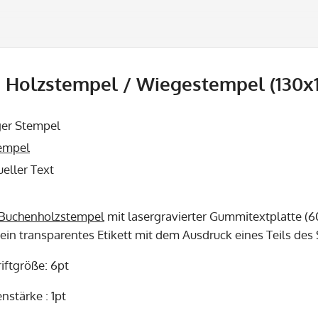
Holzstempel / Wiegestempel (130x1
ger Stempel
empel
ueller Text
Buchenholzstempel
mit lasergravierter Gummitextplatte (6
 ein transparentes Etikett mit dem Ausdruck eines Teils de
iftgröße: 6pt
nstärke : 1pt