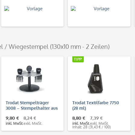
l / Wiegestempel (130x10 mm - 2 Zeilen)
TIPP!
Trodat Stempelträger
Trodat Textilfarbe 7750
3008 – Stempelhalter aus
(28 ml)
Kunststoff für 8
9,80 €
8,24 €
8,80 €
7,39 €
Handstempel
inkl. MwSt.
exkl. MwSt.
inkl. MwSt.
exkl. MwSt.
Inhalt: 28
(31,43 € / 100)