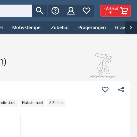
-
Artikel
-,-- €
el
Motivstempel
Zubehör
Prägezangen
Gravur | 

n)
Individuell
Holzstempel
2 Zeilen