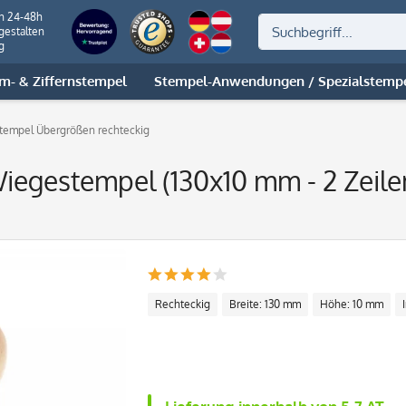
on 24-48h
gestalten
g
m- & Ziffernstempel
Stempel-Anwendungen / Spezialstemp
tempel Übergrößen rechteckig
iegestempel (130x10 mm - 2 Zeile
Rechteckig
Breite: 130 mm
Höhe: 10 mm