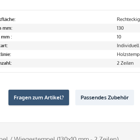
fläche:
Rechteckig
in mm:
130
 mm :
10
art:
Individuell
linie:
Holzstemp
nzahl:
2 Zeilen
Fragen zum Artikel?
Passendes Zubehör
el / Wiegestempel (130x10 mm - 2 Zeilen)