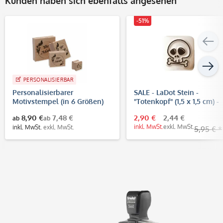
Kunden haben sich ebenfalls angesehen
-51%
PERSONALISIERBAR
Personalisierbarer
SALE - LaDot Stein -
Motivstempel (in 6 Größen)
"Totenkopf" (1,5 x 1,5 cm) -
Temporärer Tattoo Stempe
8,90 €
7,48 €
2,90 €
2,44 €
ab
ab
inkl. MwSt.
exkl. MwSt.
inkl. MwSt.
exkl. MwSt.
5,95 € *