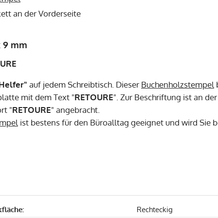
kett an der Vorderseite
x 9 mm
OURE
Helfer"
auf jedem Schreibtisch. Dieser
Buchenholzstempel
b
atte mit dem Text "
RETOURE
". Zur Beschriftung ist an de
rt "
RETOURE
" angebracht.
empel
ist bestens für den Büroalltag geeignet und wird Sie be
fläche:
Rechteckig