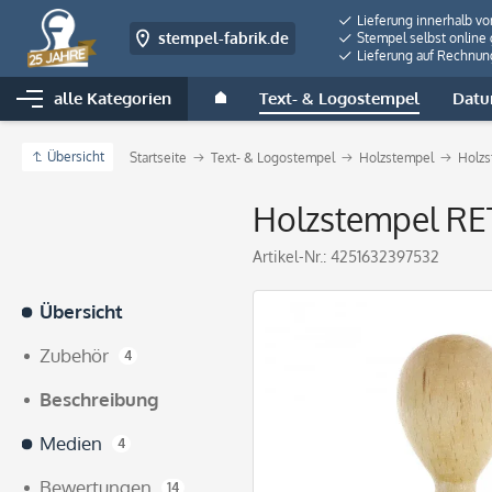
Lieferung innerhalb v
stempel-fabrik.de
Stempel selbst online 
Lieferung auf Rechnun
alle Kategorien
Text- & Logostempel
Datu
Übersicht
Startseite
Text- & Logostempel
Holzstempel
Holzs
Holzstempel RE
Artikel-Nr.:
4251632397532
Übersicht
Zubehör
4
Beschreibung
Medien
4
Bewertungen
14