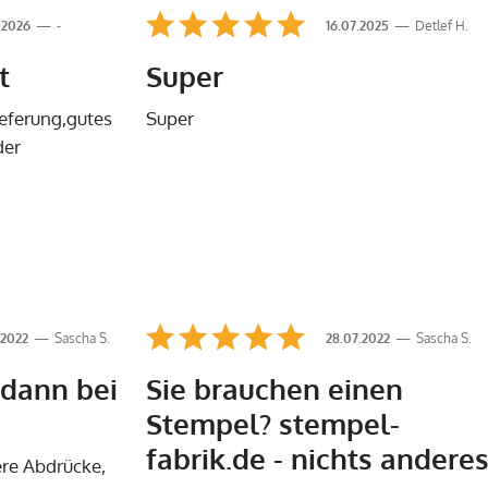
.2026
-
16.07.2025
Detlef H.
t
Super
ieferung,gutes
Super
der
.2022
Sascha S.
28.07.2022
Sascha S.
dann bei
Sie brauchen einen
Stempel? stempel-
fabrik.de - nichts anderes
ere Abdrücke,