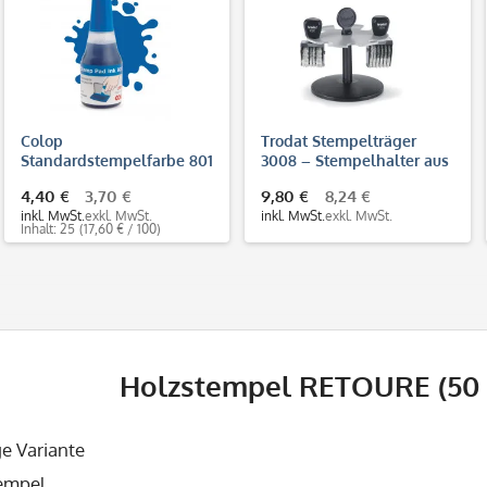
Colop
Trodat Stempelträger
Standardstempelfarbe 801
3008 – Stempelhalter aus
(25 ml)
Kunststoff für 8
4,40 €
3,70 €
9,80 €
8,24 €
Handstempel
inkl. MwSt.
exkl. MwSt.
inkl. MwSt.
exkl. MwSt.
Inhalt: 25
(17,60 € / 100)
Holzstempel RETOURE (50
ge Variante
empel