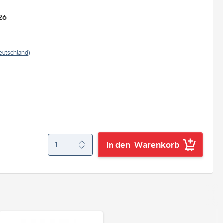
26
eutschland)
In den
Warenkorb