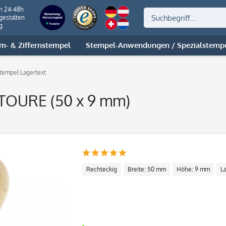
on 24-48h
gestalten
g
m- & Ziffernstempel
Stempel-Anwendungen / Spezialstemp
tempel Lagertext
TOURE (50 x 9 mm)
Rechteckig
Breite: 50 mm
Höhe: 9 mm
L