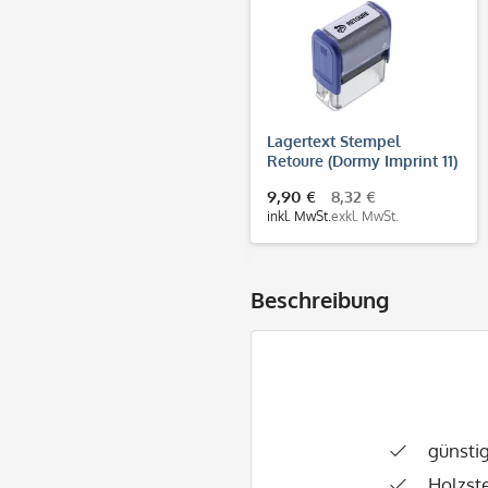
Lagertext Stempel
Retoure (Dormy Imprint 11)
9,90 €
8,32 €
inkl. MwSt.
exkl. MwSt.
Beschreibung
günsti
Holzst