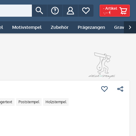
-
Artikel
-,-- €
el
Motivstempel
Zubehör
Prägezangen
Gravur | 

agertext
Poststempel
Holzstempel