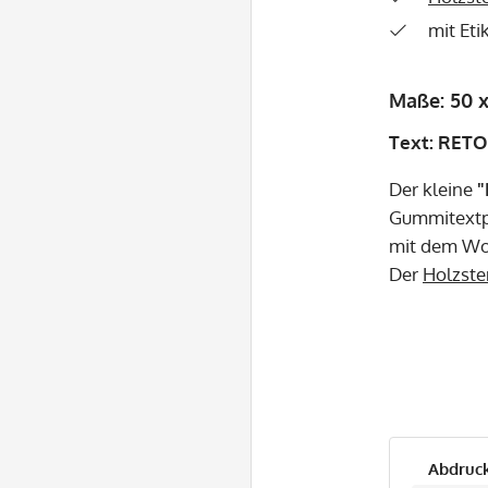
mit Eti
Maße: 50 
Text: RET
Der kleine
"
Gummitextpl
mit dem Wo
Der
Holzst
Abdruck