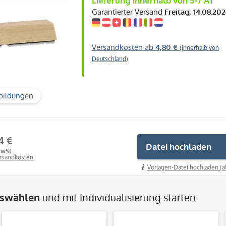
Lieferung innerhalb von 5-7 AT
Garantierter Versand
Freitag, 14.08.20
Versandkosten ab
4,80 €
(innerhalb von
Deutschland)
bildungen
4 €
Datei hochladen
MwSt.
ersandkosten
Vorlagen-Datei hochladen (a
uswählen
und mit Individualisierung starten: