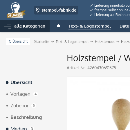
Lieferung innerhalb v
stempel-fabrik.de
Stempel selbst online 
Lieferung auf Rechnun
alle Kategorien
Text- & Logostempel
Datu
Übersicht
Startseite
Text- & Logostempel
Holzstempel
Holzs
Holzstempel / W
Artikel-Nr.:
4260430691575
Übersicht
Vorlagen
4
Zubehör
5
Beschreibung
Medien
3