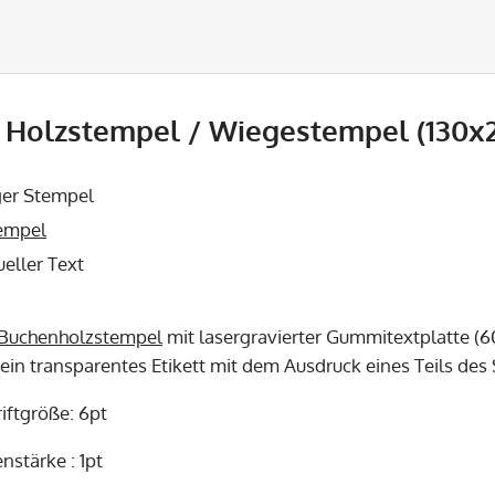
Holzstempel / Wiegestempel (130x2
ger Stempel
empel
ueller Text
Buchenholzstempel
mit lasergravierter Gummitextplatte (6
 ein transparentes Etikett mit dem Ausdruck eines Teils de
iftgröße: 6pt
nstärke : 1pt