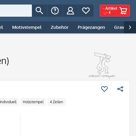
-
Artikel
-,-- €
el
Motivstempel
Zubehör
Prägezangen
Gravur | 

en)
Individuell
Holzstempel
4 Zeilen