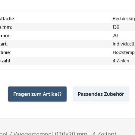
fläche:
Rechteckig
in mm:
130
 mm :
20
art:
Individuell
linie:
Holzstemp
nzahl:
4 Zeilen
Fragen zum Artikel?
Passendes Zubehör
el / Wiegestempel (130x20 mm - 4 Zeilen)