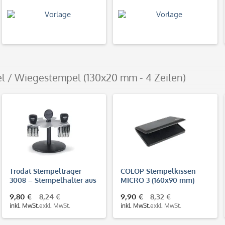
l / Wiegestempel (130x20 mm - 4 Zeilen)
Trodat Stempelträger
COLOP Stempelkissen
3008 – Stempelhalter aus
MICRO 3 (160x90 mm)
Kunststoff für 8
9,80 €
8,24 €
9,90 €
8,32 €
Handstempel
inkl. MwSt.
exkl. MwSt.
inkl. MwSt.
exkl. MwSt.