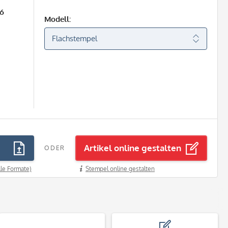
26
Modell:
Artikel online gestalten
ODER
lle Formate)
Stempel online gestalten