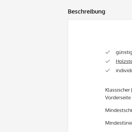
Beschreibung
günsti
Holzst
individ
Klassischer
Vorderseite
Mindestschr
Mindestlinie