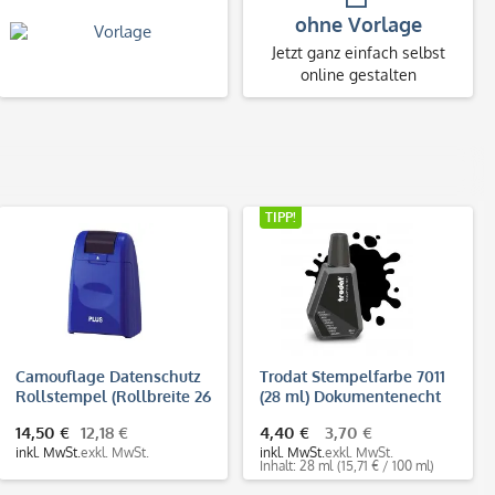
ohne Vorlage
Jetzt ganz einfach selbst
online gestalten
TIPP!
Camouflage Datenschutz
Trodat Stempelfarbe 7011
Rollstempel (Rollbreite 26
(28 ml) Dokumentenecht
mm)
DIN ISO 11798
14,50 €
12,18 €
4,40 €
3,70 €
inkl. MwSt.
exkl. MwSt.
inkl. MwSt.
exkl. MwSt.
Inhalt: 28 ml
(15,71 € / 100 ml)