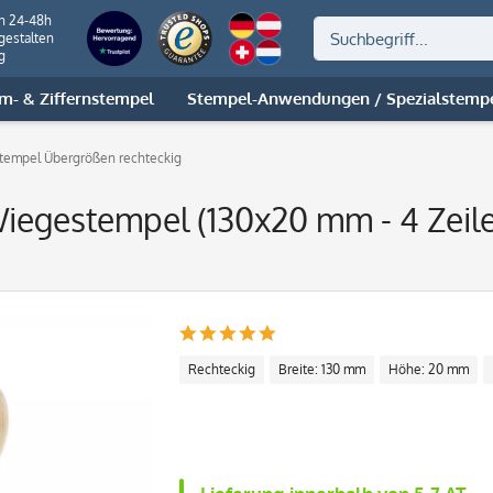
on 24-48h
gestalten
g
m- & Ziffernstempel
Stempel-Anwendungen / Spezialstemp
tempel Übergrößen rechteckig
iegestempel (130x20 mm - 4 Zeil
Rechteckig
Breite: 130 mm
Höhe: 20 mm