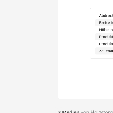
Abdruck
Breite 
Höhe in
Produkt
Produkt
Zeilena
3 Medien
von Holzstemp