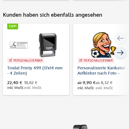
Kunden haben sich ebenfalls angesehen
TIPP!
PERSONALISIERBAR
PERSONALISIERBAR
Trodat Printy 4911 (37x14 mm
Personalisierte Karikatur-
- 4 Zeilen)
Aufkleber nach Foto –
konturgeschnitten | WM
22,40 €
18,82 €
9,90 €
8,32 €
ab
ab
Fußball Design
inkl. MwSt.
exkl. MwSt.
inkl. MwSt.
exkl. MwSt.