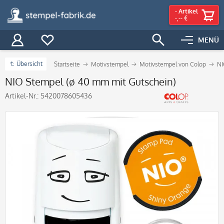
-
Artikel
-,-- €
MENÜ
Übersicht
Startseite
Motivstempel
Motivstempel von Colop
NI
NIO Stempel (ø 40 mm mit Gutschein)
Artikel-Nr.:
5420078605436