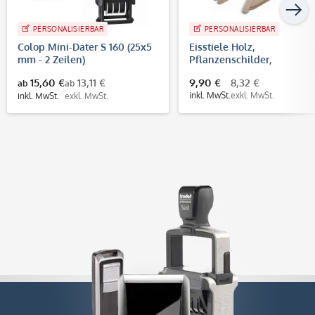
PERSONALISIERBAR
PERSONALISIERBAR
Colop Mini-Dater S 160 (25x5
Eisstiele Holz,
mm - 2 Zeilen)
Pflanzenschilder,
Bastelhölzchen mit
15,60 €
13,11 €
9,90 €
8,32 €
ab
ab
individueller Gravur (10 St
inkl. MwSt.
exkl. MwSt.
inkl. MwSt.
exkl. MwSt.