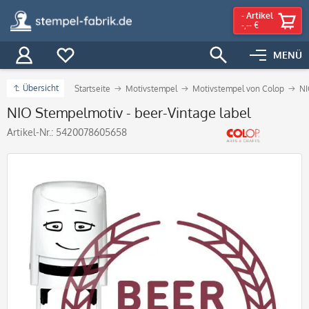
-
Artikel
-,-- €
MENÜ
Übersicht
Startseite
Motivstempel
Motivstempel von Colop
NI
NIO Stempelmotiv - beer-Vintage label
Artikel-Nr.:
5420078605658