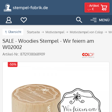
-
Artikel
-,-- €
MENÜ
Übersicht
Startseite
Motivstempel
Motivstempel von Colop
Wo
SALE - Woodies Stempel - Wir feiern am
W02002
Artikel-Nr.:
8712938068909
-50%