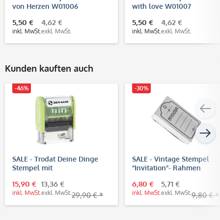
von Herzen W01006
with love W01007
5,50 €
4,62 €
5,50 €
4,62 €
inkl. MwSt.
exkl. MwSt.
inkl. MwSt.
exkl. MwSt.
Kunden kauften auch
-46%
-30%
SALE - Trodat Deine Dinge
SALE - Vintage Stempel
Stempel mit
"Invitation"- Rahmen
Textplattengutschein (37x14
15,90 €
13,36 €
6,80 €
5,71 €
mm - 4 Zeilen)
inkl. MwSt.
exkl. MwSt.
inkl. MwSt.
exkl. MwSt.
29,90 € *
9,80 € *