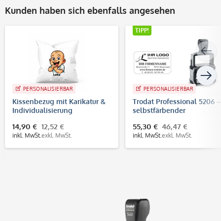
Kunden haben sich ebenfalls angesehen
TIPP!
PERSONALISIERBAR
PERSONALISIERBAR
Kissenbezug mit Karikatur &
Trodat Professional 5206 –
Individualisierung
selbstfärbender
Text-/Logostempel, 56x33
14,90 €
12,52 €
55,30 €
46,47 €
mm, 7 Zeilen
inkl. MwSt.
exkl. MwSt.
inkl. MwSt.
exkl. MwSt.