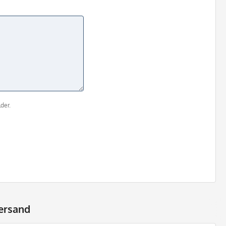
der.
ersand