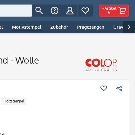
-
Artikel
-,-- €
el
Motivstempel
Zubehör
Prägezangen
Gravur | 

nd - Wolle
Holzstempel
26