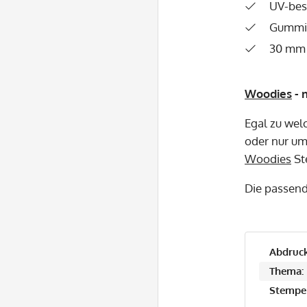
UV-bes
Gummip
30 mm 
Woodies
- 
Egal zu wel
oder nur um 
Woodies
St
Die passen
Abdruck
Thema:
Stempel