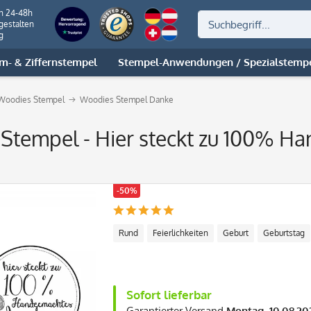
on 24-48h
gestalten
g
m- & Ziffernstempel
Stempel-Anwendungen / Spezialstemp
Woodies Stempel
Woodies Stempel Danke
Stempel - Hier steckt zu 100% Ha
-50%
Rund
Feierlichkeiten
Geburt
Geburtstag
Sofort lieferbar
Garantierter Versand
Montag, 10.08.20