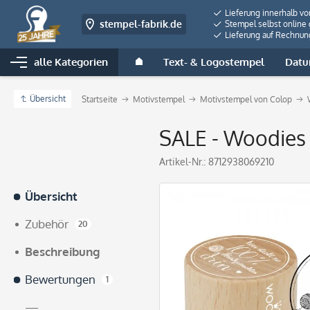
Lieferung innerhalb v
stempel-fabrik.de
Stempel selbst online 
Lieferung auf Rechnun
alle Kategorien
Text- & Logostempel
Datu
Übersicht
Startseite
Motivstempel
Motivstempel von Colop
SALE - Woodies 
Artikel-Nr.:
8712938069210
Übersicht
Zubehör
20
Beschreibung
Bewertungen
1
—