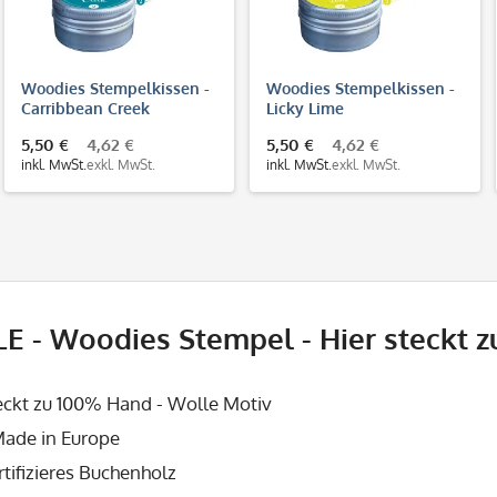
Woodies Stempelkissen -
Woodies Stempelkissen -
Carribbean Creek
Licky Lime
5,50 €
4,62 €
5,50 €
4,62 €
inkl. MwSt.
exkl. MwSt.
inkl. MwSt.
exkl. MwSt.
E - Woodies Stempel - Hier steckt 
teckt zu 100% Hand - Wolle Motiv
ade in Europe
tifizieres Buchenholz