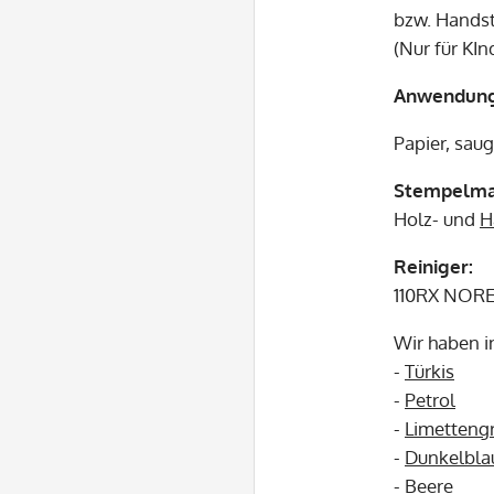
bzw. Hands
(Nur für KIn
Anwendun
Papier, sau
Stempelmat
Holz- und
H
Reiniger:
110RX NORE
Wir haben 
-
Türkis
-
Petrol
-
Limetteng
-
Dunkelbla
-
Beere