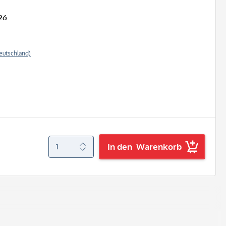
26
eutschland)
In den
Warenkorb