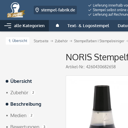
Lieferung innerhalb v
stempel-fabrik.de
Stempel selbst online 
Lieferung auf Rechnun
alle Kategorien
Text- & Logostempel
Datu
Übersicht
Startseite
Zubehör
Stempelfarben I Stempelreiniger
NORIS Stempelf
Artikel-Nr.:
4260430682658
Übersicht
Zubehör
2
Beschreibung
Medien
2
Bewertungen
3