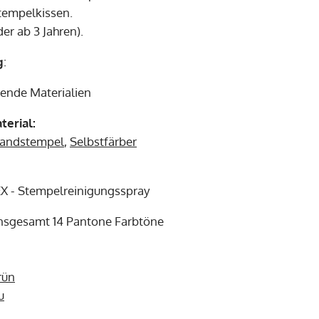
tempelkissen.
der ab 3 Jahren).
g
:
gende Materialien
erial:
andstempel
,
Selbstfärber
X - Stempelreinigungsspray
insgesamt 14 Pantone Farbtöne
rün
u