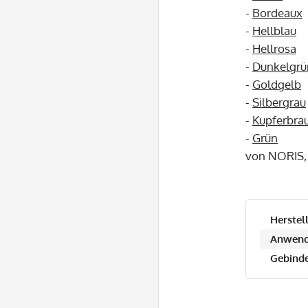
-
Bordeaux
-
Hellblau
-
Hellrosa
-
Dunkelgrü
-
Goldgelb
-
Silbergrau
-
Kupferbra
-
Grün
von NORIS, v
Herstell
Anwend
Gebinde