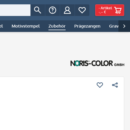
-
Artikel
-,-- €
el
Motivstempel
Zubehör
Prägezangen
Gravur | 
