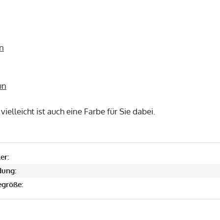
n
un
ielleicht ist auch eine Farbe für Sie dabei.
er:
ung:
größe: