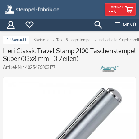
-
Artikel
-,-- €
MENÜ
Übersicht
Startseite
Text- & Logostempel
Individuelle Kugelschre
Heri Classic Travel Stamp 2100 Taschenstempel
Silber (33x8 mm - 3 Zeilen)
Artikel-Nr.:
4025476003177