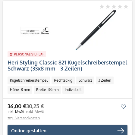
PERSONALISIERBAR
Heri Styling Classic 821 Kugelschreiberstempel
Schwarz (33x8 mm - 3 Zeilen)
Kugelschreiberstempel
Rechteckig
Schwarz
3 Zeilen
Höhe: 8 mm
Breite: 33 mm
Individuell
36,00 €
30,25 €
Mer
inkl. MwSt.
exkl. MwSt.
zzgl. Versandkosten
Online gestalten