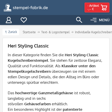
-
Artikel
-,-- €
MENÜ
Zurück
Startseite
Text- & Logostempel
Individuelle Kugelschreibe
Filter
Heri Styling Classic
In dieser Kategorie finden Sie die
Heri Styling Classic
Kugelschreiberstempel.
Sie
stehen für zeitlose Eleganz,
Qualität und Funktionalität. Als
Klassiker unter den
Stempelkugelschreibern
überzeugen sie mit einem
edlen Design und Details, die den Alltag im Büro oder
unterwegs spürbar erleichtern.
Das
hochwertige Ganzmetallgehäuse
ist robust,
langlebig und in sechs
stilvollen
Gehäusefarben
erhältlich.
Ein besonderes Highlight ist der
patentierte