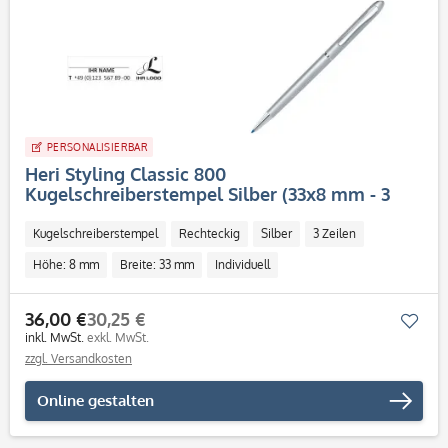
PERSONALISIERBAR
Heri Styling Classic 800
Kugelschreiberstempel Silber (33x8 mm - 3
Zeilen)
Kugelschreiberstempel
Rechteckig
Silber
3 Zeilen
Höhe: 8 mm
Breite: 33 mm
Individuell
36,00 €
30,25 €
Mer
inkl. MwSt.
exkl. MwSt.
zzgl. Versandkosten
Online gestalten