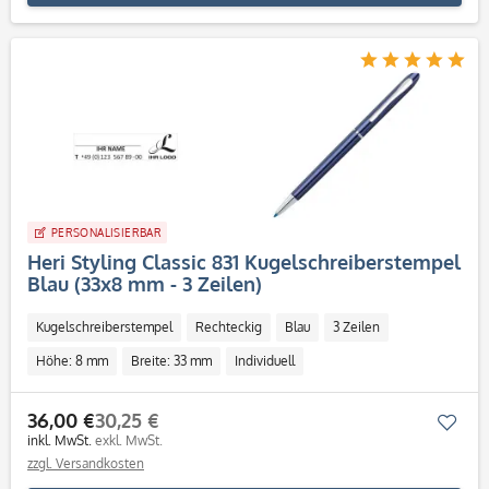
PERSONALISIERBAR
Heri Styling Classic 831 Kugelschreiberstempel
Blau (33x8 mm - 3 Zeilen)
Kugelschreiberstempel
Rechteckig
Blau
3 Zeilen
Höhe: 8 mm
Breite: 33 mm
Individuell
36,00 €
30,25 €
Mer
inkl. MwSt.
exkl. MwSt.
zzgl. Versandkosten