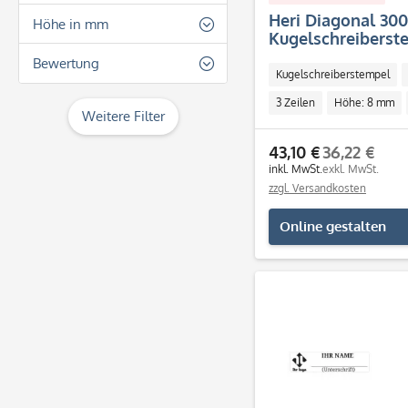
Heri Diagonal 30
33
Höhe in mm
Kugelschreiberste
mm - 3 Zeilen)
8
Bewertung
Kugelschreiberstempel
& mehr
3 Zeilen
Höhe: 8 mm
Weitere Filter
& mehr
Individuell
43,10 €
36,22 €
& mehr
inkl. MwSt.
exkl. MwSt.
zzgl. Versandkosten
& mehr
Online gestalten