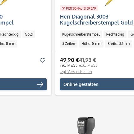
PERSONALISIERBAR
0
Heri Diagonal 3003
empel
Kugelschreiberstempel Gold 
8 mm - 3 Zeilen)
mm - 3 Zeilen)
Rechteckig
Gold
Kugelschreiberstempel
Rechteckig
G
he: 8 mm
3 Zeilen
Höhe: 8 mm
Breite: 33 mm
l
Individuell
49,90 €
41,93 €
Merken
inkl. MwSt.
exkl. MwSt.
zzgl. Versandkosten
Online gestalten