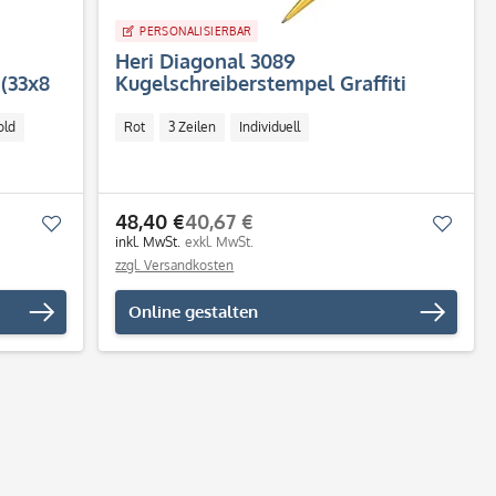
PERSONALISIERBAR
Heri Diagonal 3089
(33x8
Kugelschreiberstempel Graffiti
Design rot (33x8 mm - 3 Zeilen)
old
Rot
3 Zeilen
Individuell
48,40 €
40,67 €
Merken
Merk
inkl. MwSt.
exkl. MwSt.
zzgl. Versandkosten
Online gestalten