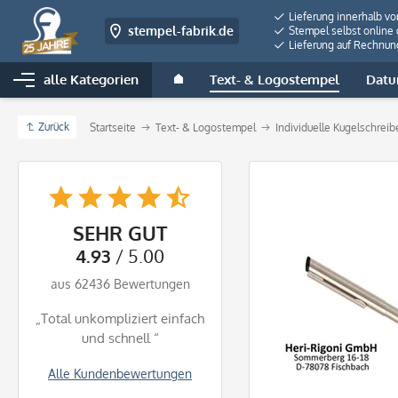
Lieferung innerhalb v
stempel-fabrik.de
Stempel selbst online 
Lieferung auf Rechnun
alle Kategorien
Text- & Logostempel
Datu
Zurück
Startseite
Text- & Logostempel
Individuelle Kugelschrei
SEHR GUT
4.93
/ 5.00
aus 62436 Bewertungen
„Total unkompliziert einfach
und schnell “
Alle Kundenbewertungen