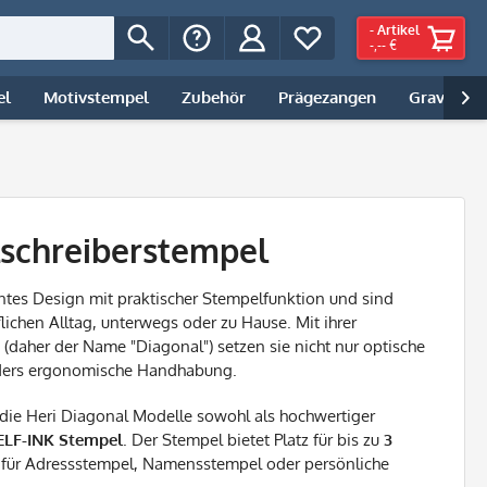
-
Artikel
-,-- €
el
Motivstempel
Zubehör
Prägezangen
Gravur | 

lschreiberstempel
ntes Design mit praktischer Stempelfunktion und sind
flichen Alltag, unterwegs oder zu Hause. Mit ihrer
(daher der Name "Diagonal") setzen sie nicht nur optische
nders ergonomische Handhabung.
die Heri Diagonal Modelle sowohl als hochwertiger
SELF-INK Stempel
. Der Stempel bietet Platz für bis zu
3
 für Adressstempel, Namensstempel oder persönliche