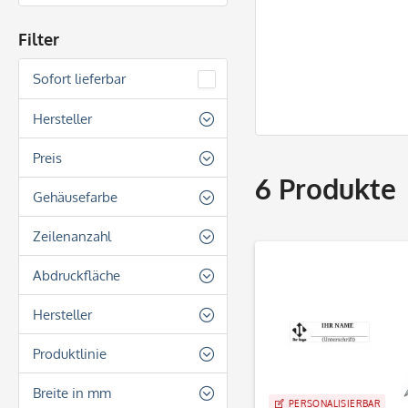
Filter
Sofort lieferbar
Hersteller
Heri
Preis
6
Produkte
Gehäusefarbe
von
43,10 €
bis
49,90 €
Creme
Zeilenanzahl
Gold
3 Zeilen
Abdruckfläche
Rot
Rechteckig
Hersteller
Schwarz
Silber
Heri
Produktlinie
Kugelschreiberstempel
Breite in mm
PERSONALISIERBAR