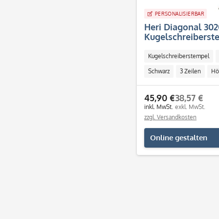
PERSONALISIERBAR
Heri Diagonal 302
Kugelschreiberst
Schwarz/Gold (33x
Kugelschreiberstempel
Schwarz
3 Zeilen
Hö
Breite: 33 mm
Individuel
45,90 €
38,57 €
inkl. MwSt.
exkl. MwSt.
zzgl. Versandkosten
Online gestalten