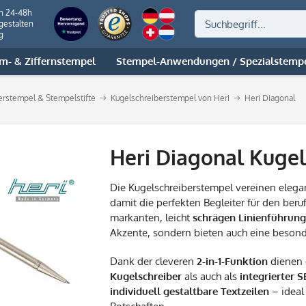
on 24-48h
gestalten
g
m- & Ziffernstempel
Stempel-Anwendungen / Spezialstemp
berstempel & Stempelstifte
Kugelschreiberstempel von Heri
Heri Diagonal
Heri Diagonal Kuge
Die Kugelschreiberstempel vereinen elega
damit die perfekten Begleiter für den beru
markanten, leicht
schrägen Linienführung
Akzente, sondern bieten auch eine beso
Dank der cleveren
2-in-1-Funktion
dienen 
Kugelschreiber
als auch als
integrierter 
individuell gestaltbare Textzeilen
– ideal