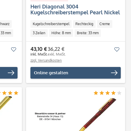
Heri Diagonal 3004
Kugelschreiberstempel Pearl Nickel
Zeilen)
(33x8 mm - 3 Zeilen)
chwarz
Kugelschreiberstempel
Rechteckig
Creme
: 33 mm
3 Zeilen
Höhe: 8 mm
Breite: 33 mm
Individuell
43,10 €
36,22 €
Merken
Merk
inkl. MwSt.
exkl. MwSt.
zzgl. Versandkosten
Online gestalten