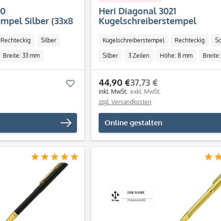
00
Heri Diagonal 3021
mpel Silber (33x8
Kugelschreiberstempel
Schwarz/Silber (33x8 mm - 3 
Rechteckig
Silber
Kugelschreiberstempel
Rechteckig
S
Breite: 33 mm
Silber
3 Zeilen
Höhe: 8 mm
Breite
Individuell
44,90 €
37,73 €
Merken
inkl. MwSt.
exkl. MwSt.
zzgl. Versandkosten
Online gestalten