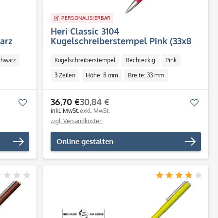
PERSONALISIERBAR
Heri Classic 3104
arz
Kugelschreiberstempel Pink (33x8
mm - 3 Zeilen)
chwarz
Kugelschreiberstempel
Rechteckig
Pink
3 Zeilen
Höhe: 8 mm
Breite: 33 mm
Individuell
36,70 €
30,84 €
Merken
Merk
inkl. MwSt.
exkl. MwSt.
zzgl. Versandkosten
Online gestalten