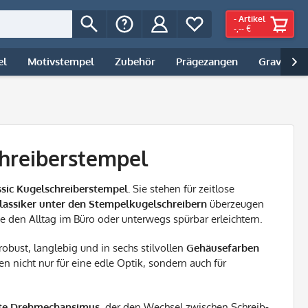
-
Artikel
-,-- €
el
Motivstempel
Zubehör
Prägezangen
Gravur | 

chreiberstempel
ssic Kugelschreiberstempel.
Sie
stehen für zeitlose
lassiker unter den Stempelkugelschreibern
überzeugen
e den Alltag im Büro oder unterwegs spürbar erleichtern.
 robust, langlebig und in sechs stilvollen
Gehäusefarben
en nicht nur für eine edle Optik, sondern auch für
rte Drehmechansimus
, der den Wechsel zwischen Schreib-