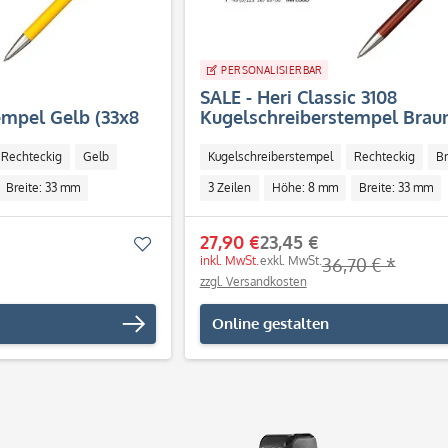
PERSONALISIERBAR
SALE - Heri Classic 3108
empel Gelb (33x8
Kugelschreiberstempel Braun
mm - 3 Zeilen)
Rechteckig
Gelb
Kugelschreiberstempel
Rechteckig
B
Breite: 33 mm
3 Zeilen
Höhe: 8 mm
Breite: 33 mm
Individuell
27,90 €
23,45 €
Merken
inkl. MwSt.
exkl. MwSt.
36,70 € *
zzgl. Versandkosten
Online gestalten