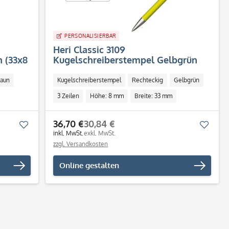
PERSONALISIERBAR
Heri Classic 3109
 (33x8
Kugelschreiberstempel Gelbgrün
(33x8 mm - 3 Zeilen)
raun
Kugelschreiberstempel
Rechteckig
Gelbgrün
3 Zeilen
Höhe: 8 mm
Breite: 33 mm
Individuell
36,70 €
30,84 €
Merken
Merk
inkl. MwSt.
exkl. MwSt.
zzgl. Versandkosten
Online gestalten