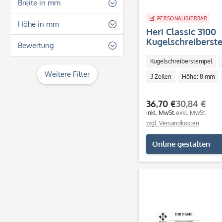
Kugelschreiberstempel
Breite in mm
PERSONALISIERBAR
33
Höhe in mm
Heri Classic 3100
Kugelschreiberste
8
Bewertung
mm - 3 Zeilen)
Kugelschreiberstempel
& mehr
Weitere Filter
3 Zeilen
Höhe: 8 mm
& mehr
Individuell
& mehr
36,70 €
30,84 €
inkl. MwSt.
exkl. MwSt.
& mehr
zzgl. Versandkosten
Online gestalten