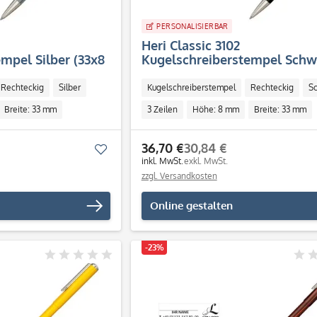
PERSONALISIERBAR
Heri Classic 3102
mpel Silber (33x8
Kugelschreiberstempel Schw
(33x8 mm - 3 Zeilen)
Rechteckig
Silber
Kugelschreiberstempel
Rechteckig
S
Breite: 33 mm
3 Zeilen
Höhe: 8 mm
Breite: 33 mm
Individuell
36,70 €
30,84 €
Merken
inkl. MwSt.
exkl. MwSt.
zzgl. Versandkosten
Online gestalten
-23%