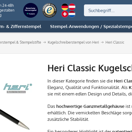
on 24-48h
gestalten
g
m- & Ziffernstempel
Stempel-Anwendungen / Spezialstemp
berstempel & Stempelstifte
Kugelschreiberstempel von Heri
Heri Classic
Heri Classic Kugels
In dieser Kategorie finden sie die
Heri Cla
Eleganz, Qualität und Funktionalität. Als
K
sie mit einem edlen Design und Details, di
Das
hochwertige Ganzmetallgehäuse
ist
erhältlich. Die vernickelten Beschläge sorg
zusätzliche Stabilität.
Ein besonderes Highlight ist der
patentie