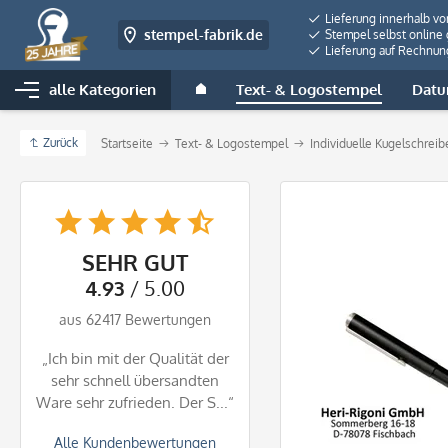
Lieferung innerhalb v
stempel-fabrik.de
Stempel selbst online 
Lieferung auf Rechnun
alle Kategorien
Text- & Logostempel
Datu
Zurück
Startseite
Text- & Logostempel
Individuelle Kugelschrei
SEHR GUT
4.93
/ 5.00
aus 62417 Bewertungen
„Ich bin mit der Qualität der
sehr schnell übersandten
Ware sehr zufrieden. Der S...“
Alle Kundenbewertungen