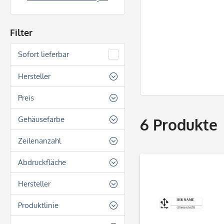
Filter
Sofort lieferbar
Hersteller
Heri
Preis
Gehäusefarbe
6
Produkte
von
27,90 €
bis
36,70 €
Braun
Zeilenanzahl
Gelb
3 Zeilen
Abdruckfläche
Gelbgrün
Rechteckig
Hersteller
Pink
Schwarz
Heri
Produktlinie
Silber