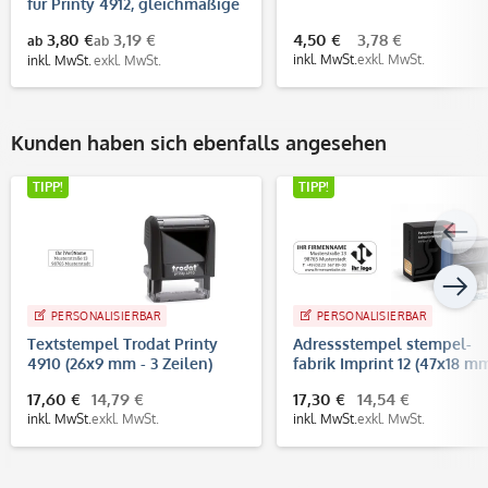
für Printy 4912, gleichmäßige
und saubere Abdrucke
3,80 €
3,19 €
4,50 €
3,78 €
ab
ab
inkl. MwSt.
exkl. MwSt.
inkl. MwSt.
exkl. MwSt.
Kunden haben sich ebenfalls angesehen
TIPP!
TIPP!
PERSONALISIERBAR
PERSONALISIERBAR
Textstempel Trodat Printy
Adressstempel stempel-
4910 (26x9 mm - 3 Zeilen)
fabrik Imprint 12 (47x18 mm
5 Zeilen)
17,60 €
14,79 €
17,30 €
14,54 €
inkl. MwSt.
exkl. MwSt.
inkl. MwSt.
exkl. MwSt.