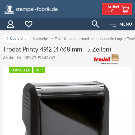
-
Artikel
-,-- €
MENÜ
Übersicht
Startseite
Text- & Logostempel
Individuelle Logo-/ Tex
Trodat Printy 4912 (47x18 mm - 5 Zeilen)
Artikel-Nr.:
0092399444763
TOPSELLER
TIPP!