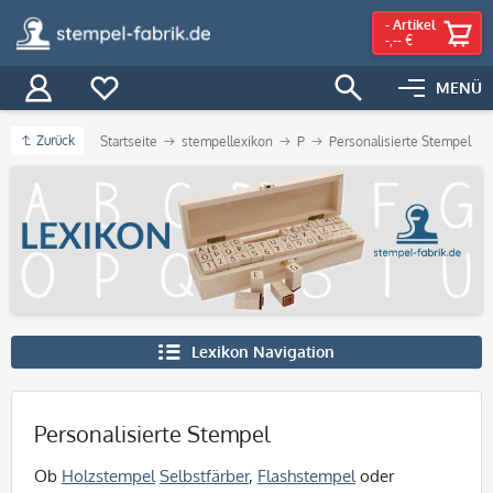
-
Artikel
-,-- €
MENÜ
Zurück
Startseite
stempellexikon
P
Personalisierte Stempel
Lexikon Navigation
Personalisierte Stempel
Ob
Holzstempel
Selbstfärber
,
Flashstempel
oder