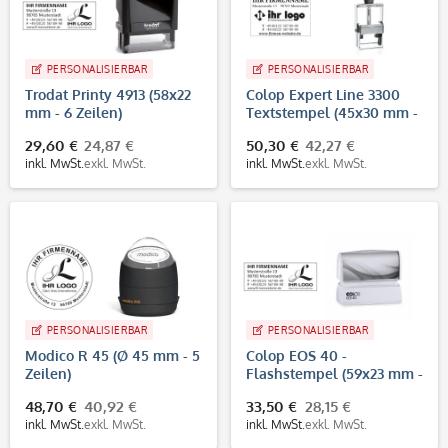
PERSONALISIERBAR
PERSONALISIERBAR
Trodat Printy 4913 (58x22
Colop Expert Line 3300
mm - 6 Zeilen)
Textstempel (45x30 mm -
Adressstempel /
7 Zeilen)
29,60 €
24,87 €
50,30 €
42,27 €
Firmenstempel
inkl. MwSt.
exkl. MwSt.
inkl. MwSt.
exkl. MwSt.
PERSONALISIERBAR
PERSONALISIERBAR
Modico R 45 (Ø 45 mm - 5
Colop EOS 40 -
Zeilen)
Flashstempel (59x23 mm -
6 Zeilen)
48,70 €
40,92 €
33,50 €
28,15 €
inkl. MwSt.
exkl. MwSt.
inkl. MwSt.
exkl. MwSt.