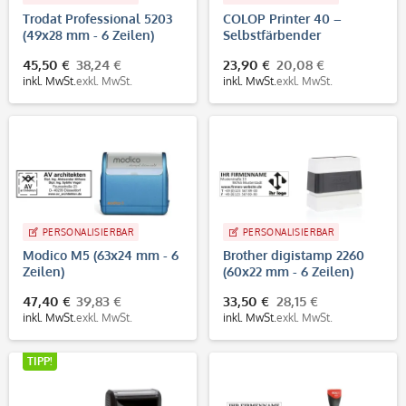
Trodat Professional 5203
COLOP Printer 40 –
(49x28 mm - 6 Zeilen)
Selbstfärbender
Firmenstempel 59x23 mm,
45,50 €
38,24 €
23,90 €
20,08 €
bis 6 Zeilen
inkl. MwSt.
exkl. MwSt.
inkl. MwSt.
exkl. MwSt.
PERSONALISIERBAR
PERSONALISIERBAR
Modico M5 (63x24 mm - 6
Brother digistamp 2260
Zeilen)
(60x22 mm - 6 Zeilen)
47,40 €
39,83 €
33,50 €
28,15 €
inkl. MwSt.
exkl. MwSt.
inkl. MwSt.
exkl. MwSt.
TIPP!