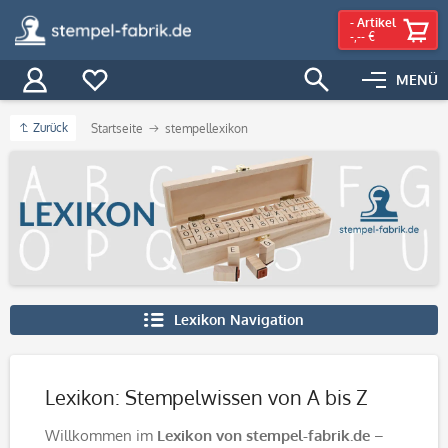
-
Artikel
-,-- €
MENÜ
Zurück
Startseite
stempellexikon
Lexikon Navigation
Lexikon: Stempelwissen von A bis Z
Willkommen im
Lexikon von stempel-fabrik.de
–