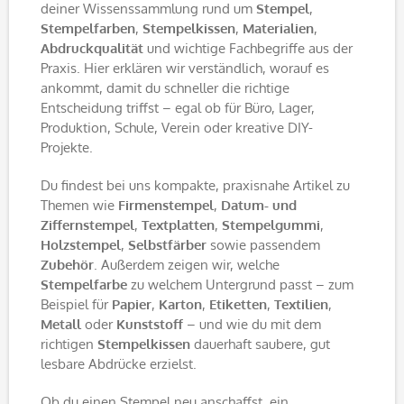
deiner Wissenssammlung rund um
Stempel
,
Stempelfarben
,
Stempelkissen
,
Materialien
,
Abdruckqualität
und wichtige Fachbegriffe aus der
Praxis. Hier erklären wir verständlich, worauf es
ankommt, damit du schneller die richtige
Entscheidung triffst – egal ob für Büro, Lager,
Produktion, Schule, Verein oder kreative DIY-
Projekte.
Du findest bei uns kompakte, praxisnahe Artikel zu
Themen wie
Firmenstempel
,
Datum- und
Ziffernstempel
,
Textplatten
,
Stempelgummi
,
Holzstempel
,
Selbstfärber
sowie passendem
Zubehör
. Außerdem zeigen wir, welche
Stempelfarbe
zu welchem Untergrund passt – zum
Beispiel für
Papier
,
Karton
,
Etiketten
,
Textilien
,
Metall
oder
Kunststoff
– und wie du mit dem
richtigen
Stempelkissen
dauerhaft saubere, gut
lesbare Abdrücke erzielst.
Ob du einen Stempel neu anschaffst, ein