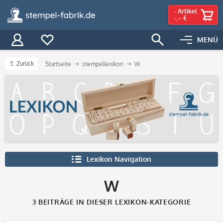
-
Artikel
-,-- €
MENÜ
Zurück
Startseite
stempellexikon
W
Lexikon Navigation
W
3
BEITRÄGE IN DIESER LEXIKON-KATEGORIE