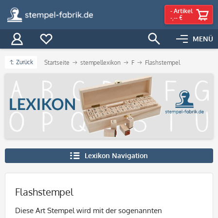
-
Artikel
-,-- €
MENÜ
Zurück
Startseite
stempellexikon
F
Flashstempel
Lexikon Navigation
Flashstempel
Diese Art Stempel wird mit der sogenannten