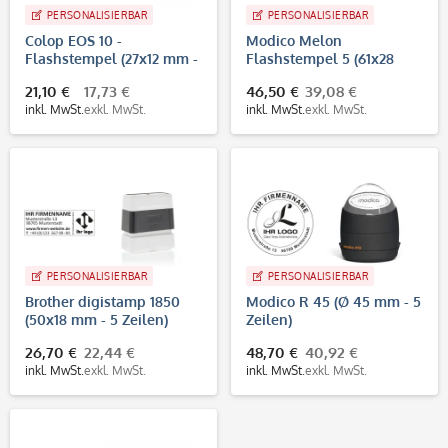
PERSONALISIERBAR
PERSONALISIERBAR
Colop EOS 10 -
Modico Melon
Flashstempel (27x12 mm -
Flashstempel 5 (61x28
3 Zeilen)
mm - 6 Zeilen)
21,10 €
17,73 €
46,50 €
39,08 €
inkl. MwSt.
exkl. MwSt.
inkl. MwSt.
exkl. MwSt.
PERSONALISIERBAR
PERSONALISIERBAR
Brother digistamp 1850
Modico R 45 (Ø 45 mm - 5
(50x18 mm - 5 Zeilen)
Zeilen)
26,70 €
22,44 €
48,70 €
40,92 €
inkl. MwSt.
exkl. MwSt.
inkl. MwSt.
exkl. MwSt.