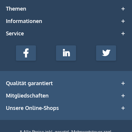
Themen
Informationen
Service
stempel-
fabrik.de
Facebook
LinkedIn
Twitter
@Social
Media
Qualität garantiert
Mitgliedschaften
Unsere Online-Shops
* Alle Preise inkl. gesetzl. Mehrwertsteuer zzgl.