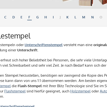
C
D
E
F
G
H
I
J
K
L
M
N
O
lestempel
estempeln oder
Unterschriftenstempel
versteht man eine
origina
dung einer
Unterschrift
.
erfreut sich hoher Beliebtheit bei Personen, die sehr viele Unterla
h viel Schreibarbeit und sehr viel Zeit. Je nach Bedarf kann sich 
en Stempel herzustellen, benötigen wir zwingend die Kopie des Pe
ese kann dann von uns 1:1 übernommen werden. Am besten eigenen
stempel
die
Flash-Stempel
mit Ihrer Blitz Technologie sind Sie im 
nur
Flashstempel
sind hierfür geeignet, auch
Holzstempel
oder
Aut
en.
nterschriftenstempel