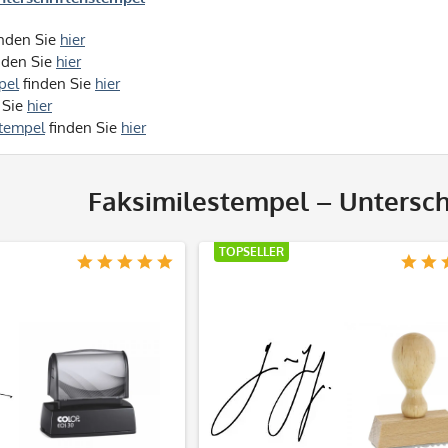
nden Sie
hier
nden Sie
hier
pel
finden Sie
hier
 Sie
hier
stempel
finden Sie
hier
Faksimilestempel – Untersch
TOPSELLER