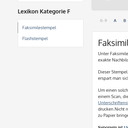
Lexikon Kategorie F
0-9
A
B
Faksimilestempel
Flashstempel
Faksimi
Unter Faksimil
exakte Nachbil
Dieser Stempel 
erspart man sic
Um einen solch
einem Scan, di
Unterschriften
drucken.Nicht 
zu Papier bring
Synonym ist
U