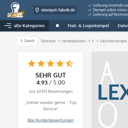
Lieferung innerhalb v
stempel-fabrik.de
Stempel selbst online 
Lieferung auf Rechnun
alle Kategorien
Text- & Logostempel
Datu
Zurück
Startseite
stempellexikon
F
Faksimilestempel
SEHR GUT
4.93
/ 5.00
aus 62431 Bewertungen
„Immer wieder gerne - Top
Service“
Alle Kundenbewertungen