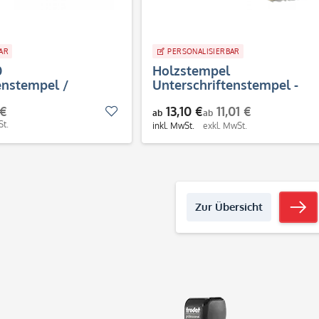
AR
PERSONALISIERBAR
0
Holzstempel
enstempel /
Unterschriftenstempel -
empel (51x18 mm)
Faksimilestempel (50x20 
 €
13,10 €
11,01 €
Merken
ab
ab
St.
inkl. MwSt.
exkl. MwSt.
Zur Übersicht