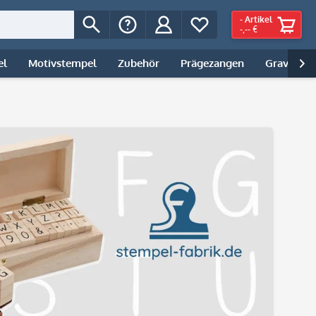
-
Artikel
-,-- €
el
Motivstempel
Zubehör
Prägezangen
Gravur | 
