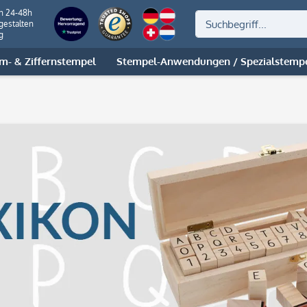
on 24-48h
gestalten
g
m- & Ziffernstempel
Stempel-Anwendungen / Spezialstemp