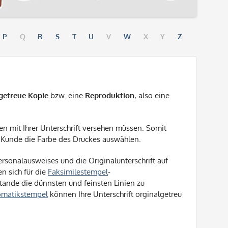
P
Q
R
S
T
U
V
W
X
Y
Z
lgetreue Kopie
bzw. eine
Reproduktion
, also eine
gen mit Ihrer Unterschrift versehen müssen. Somit
der Kunde die Farbe des Druckes auswählen.
rsonalausweises und die Originalunterschrift auf
 sich für die
Faksimilestempel
-
Stande die dünnsten und feinsten Linien zu
omatikstempel
können Ihre Unterschrift orginalgetreu