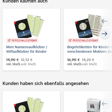
Kunden kauften auch
PERSONALISIERBAR
PERSONALISIERBAR
Mini Namensaufkleber /
Bügeletiketten für Kinder 
Stiftaufkleber für Kinder
verschiedenen Motiven (S
Größe S (215 Aufkleber 40x6
mit 225 Etiketten)
14,90 €
12,52 €
16,90 €
14,20 €
mm)
inkl. MwSt.
exkl. MwSt.
inkl. MwSt.
exkl. MwSt.
Kunden haben sich ebenfalls angesehen