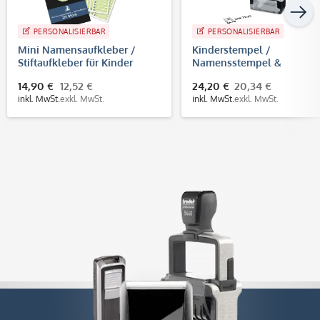
PERSONALISIERBAR
PERSONALISIERBAR
Mini Namensaufkleber /
Kinderstempel /
Stiftaufkleber für Kinder
Namensstempel &
Größe S (215 Aufkleber 40x6
Adressstempel Trodat Prin
14,90 €
12,52 €
24,20 €
20,34 €
mm)
4912
inkl. MwSt.
exkl. MwSt.
inkl. MwSt.
exkl. MwSt.