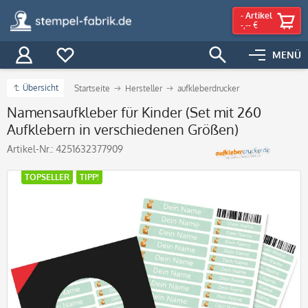
-
Artikel
-,-- €
MENÜ
Übersicht
Startseite
Hersteller
aufkleberdrucker
Namensaufkleber für Kinder (Set mit 260
Aufklebern in verschiedenen Größen)
Artikel-Nr.:
4251632377909
TOPSELLER
TIPP!