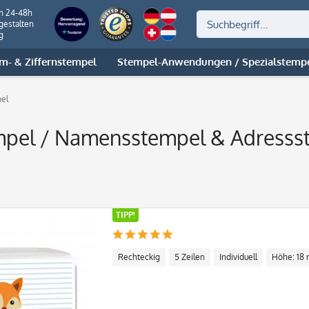
on 24-48h
gestalten
g
m- & Ziffernstempel
Stempel-Anwendungen / Spezialstemp
pel
mpel / Namensstempel & Adressst
TIPP!
Rechteckig
5 Zeilen
Individuell
Höhe: 18