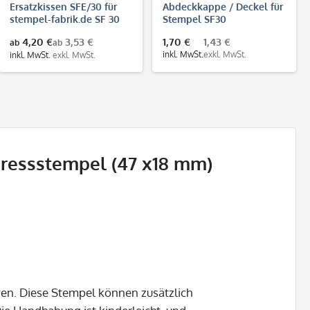
Ersatzkissen SFE/30 für
Abdeckkappe / Deckel für
stempel-fabrik.de SF 30
Stempel SF30
Stempel
4,20 €
3,53 €
1,70 €
1,43 €
ab
ab
inkl. MwSt.
exkl. MwSt.
inkl. MwSt.
exkl. MwSt.
ressstempel (47 x18 mm)
ven. Diese Stempel können zusätzlich