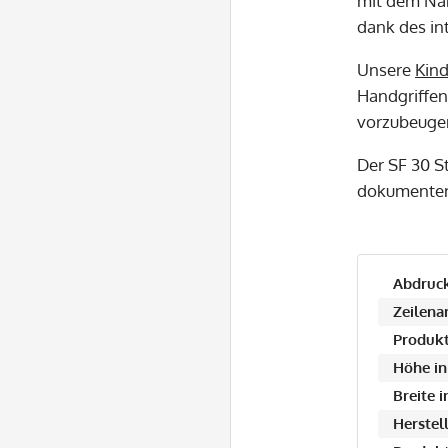
mit dem Nam
dank des in
Unsere
Kin
Handgriffen
vorzubeuge
Der SF 30 S
dokumentene
Abdruck
Zeilena
Produkt
Höhe in
Breite 
Herstell