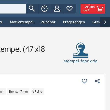
-
Artikel
-,-- €
el
Motivstempel
Zubehör
Prägezangen
Gravur | 

empel (47 x18
 mm
Breite: 47 mm
SF Line