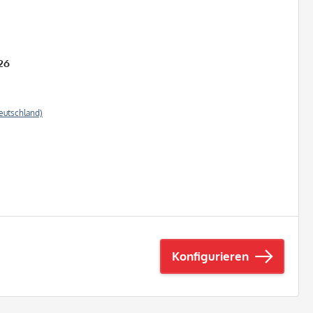
26
eutschland)
Konfigurieren