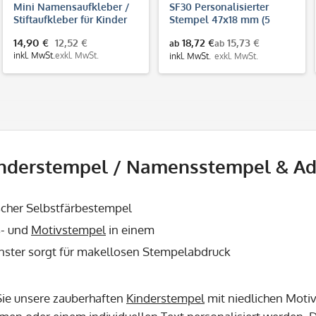
Mini Namensaufkleber /
SF30 Personalisierter
Stiftaufkleber für Kinder
Stempel 47x18 mm (5
Größe S (215 Aufkleber
Zeilen)
14,90 €
12,52 €
18,72 €
15,73 €
ab
ab
40x6 mm)
inkl. MwSt.
exkl. MwSt.
inkl. MwSt.
exkl. MwSt.
nderstempel / Namensstempel & Ad
scher Selbstfärbestempel
- und
Motivstempel
in einem
enster sorgt für makellosen Stempelabdruck
ie unsere zauberhaften
Kinderstempel
mit niedlichen Moti