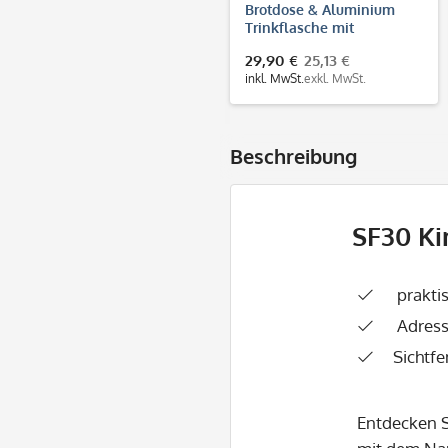
Brotdose & Aluminium
Trinkflasche mit
Kindermotiv und
29,90 €
25,13 €
individuellem Druck
inkl. MwSt.
exkl. MwSt.
Beschreibung
SF30 Ki
prakti
Adress
Sichtf
Entdecken S