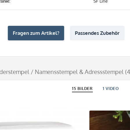
linie:
SF Line
Fragen zum Artikel?
Passendes Zubehör
derstempel / Namensstempel & Adressstempel (4
15 BILDER
1 VIDEO