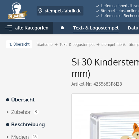
Lieferung innerhalb v
stempel-fabrik.de
Stempel selbst online 
Lieferung auf Rechnun
alle Kategorien
Text- & Logostempel
Datu
Übersicht
Startseite
Text- & Logostempel
stempel-fabrik - Stem
SF30 Kinderste
mm)
Artikel-Nr.:
4255683116128
Übersicht
Zubehör
9
Beschreibung
Medien
16