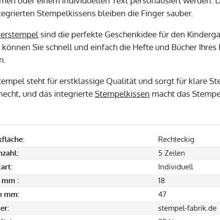
en oder einem individuellen Text personalisiert werden. D
tegrierten Stempelkissens bleiben die Finger sauber.
derstempel
sind die perfekte Geschenkidee für den Kinderga
 können Sie schnell und einfach die Hefte und Bücher Ihre
n.
tempel steht für erstklassige Qualität und sorgt für klare 
cht, und das integrierte
Stempelkissen
macht das Stempel
fläche:
Rechteckig
nzahl:
5 Zeilen
art:
Individuell
 mm :
18
in mm:
47
er:
stempel-fabrik.de