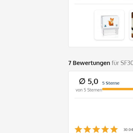
7 Bewertungen
für SF3
∅ 5,0
5 Sterne
von 5 Sternen
30.04