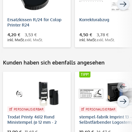
Ersatzkissen R/24 für Colop
Korrekturabzug
Printer R24
4,20 €
3,53 €
4,50 €
3,78 €
inkl. MwSt.
exkl. MwSt.
inkl. MwSt.
exkl. MwSt.
Kunden haben sich ebenfalls angesehen
TIPP!
PERSONALISIERBAR
PERSONALISIERBAR
Trodat Printy 4612 Rund
stempel-fabrik Imprint 13 
Ministempel (ø 12 mm - 2
Selbstfärbender Logostem
Zeilen)
58x22 mm, bis 6 Zeilen
13,90 €
11,68 €
19,60 €
16,47 €