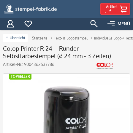
-
Artikel
-,-- €
MENÜ
Übersicht
Startseite
Text- & Logostempel
Individuelle Logo-/ Tex
Colop Printer R 24 – Runder
Selbstfärbestempel (ø 24 mm - 3 Zeilen)
Artikel-Nr.:
9004362537786
TOPSELLER